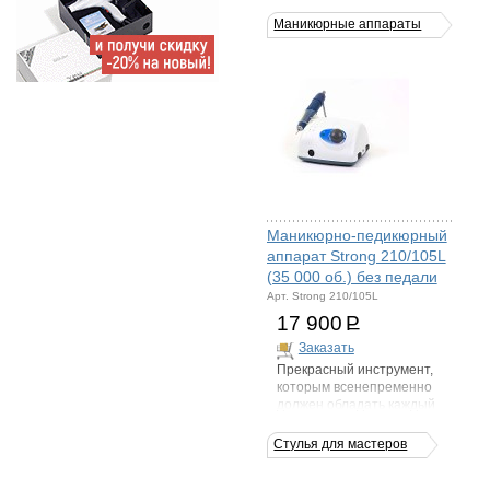
Вес: 1,2 кг;
Объем: 0,02 м³.
Маникюрные аппараты
Размер (ДхШхВ): 13,5x24 см
Стоимость модели,
представленной на фото,
может отличаться от цены,
указанной на сайте.
Маникюрно-педикюрный
аппарат Strong 210/105L
(35 000 об.) без педали
Арт. Strong 210/105L
17 900
Р
Заказать
Прекрасный инструмент,
которым всенепременно
должен обладать каждый
уважающий себя
парикмахер
Стулья для мастеров