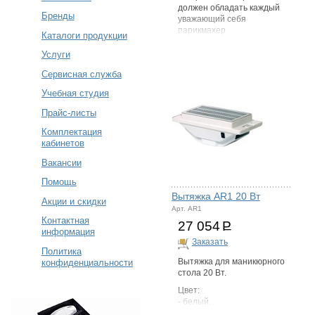
должен обладать каждый
Бренды
уважающий себя
парикмахер
Каталоги продукции
Услуги
Сервисная служба
Учебная студия
Прайс-листы
Комплектация
кабинетов
Вакансии
Помощь
Вытяжка AR1 20 Вт
Акции и скидки
Арт. AR1
Контактная
27 054
Р
информация
Заказать
Политика
конфиденциальности
Вытяжка для маникюрного
стола 20 Вт.
Цвет:
- белый.