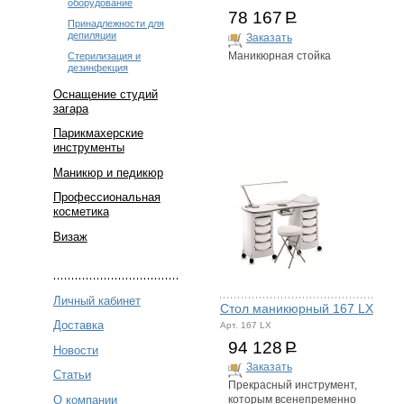
оборудование
78 167
Р
Размер (ДхШхВ): 39х39х51
Принадлежности для
см
депиляции
Заказать
Стоимость модели,
Стерилизация и
Маникюрная стойка
представленной на фото,
дезинфекция
может отличаться от цены,
Оснащение студий
указанной на сайте.
загара
Парикмахерские
инструменты
Маникюр и педикюр
Профессиональная
косметика
Визаж
Личный кабинет
Стол маникюрный 167 LX
Доставка
Арт. 167 LX
94 128
Р
Новости
Заказать
Статьи
Прекрасный инструмент,
О компании
которым всенепременно