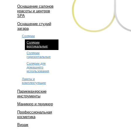
Оснащение салонов
красоты и центров
SPA
Оснащение студий
загара
Солярии
Солярии
вертикальные
Солярии
горизонтальные
Солярии для
домашнего
использования
Лампы и
комплектующие
Парикмахерские
инструменты
Маникюр и педикюр
Профессиональная
косметика
Визаж