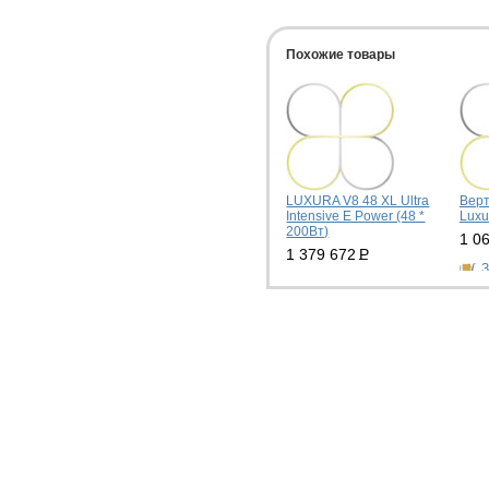
Похожие товары
LUXURA V8 48 XL Ultra
Верт
Intensive E Power (48 *
Luxu
200Вт)
1 0
1 379 672
Р
З
Заказать