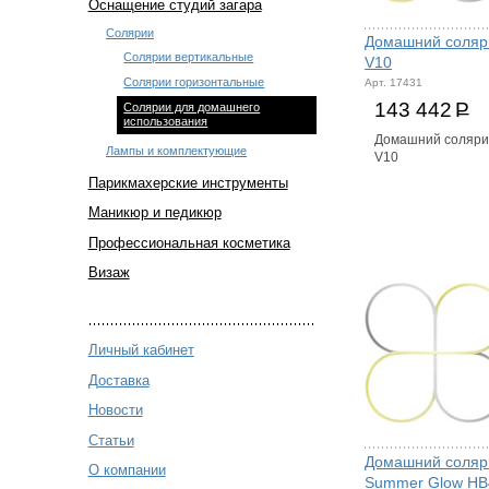
Оснащение студий загара
Солярии
Домашний соляр
Солярии вертикальные
V10
Солярии горизонтальные
Арт. 17431
143 442
Р
Солярии для домашнего
использования
Домашний соляри
Лампы и комплектующие
V10
Парикмахерские инструменты
Маникюр и педикюр
Профессиональная косметика
Визаж
Личный кабинет
Доставка
Новости
Статьи
Домашний соляр
О компании
Summer Glow HB