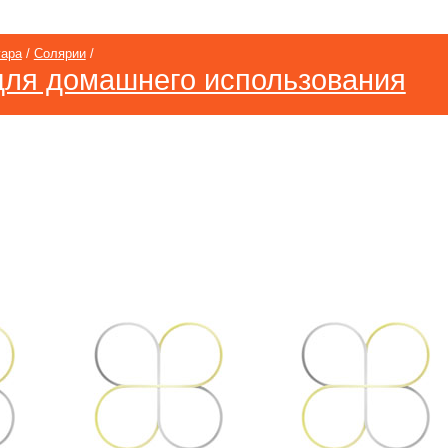
гара
/
Солярии
/
для домашнего использования