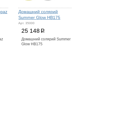
opaz
Домашний солярий
Summer Glow HB175
Арт. 35000
25 148
Р
az
Домашний солярий Summer
Glow HB175