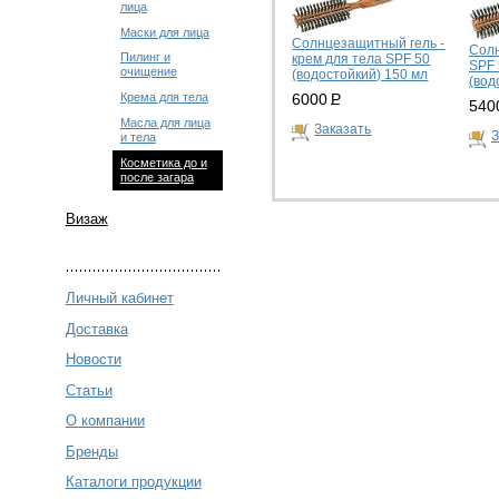
лица
Маски для лица
Солнцезащитный гель -
Сол
Пилинг и
крем для тела SPF 50
SPF 
очищение
(водостойкий) 150 мл
(вод
6000
Р
Крема для тела
540
Масла для лица
Заказать
З
и тела
Косметика до и
после загара
Визаж
Личный кабинет
Доставка
Новости
Статьи
О компании
Бренды
Каталоги продукции