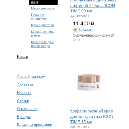
Омолаживающий крем с
лица
платиной 24 часа ICON
Маски для лица
TIME 50 мл
Пилинг и
Арт. PF00881
очищение
11 400
Р
Крема для тела
Заказать
Масла для лица
и тела
Омолаживающий крем 24
часа
Косметика до и
после загара
Визаж
Личный кабинет
Доставка
Новости
Статьи
О компании
Корректирующий крем
для контура глаз ICON
Бренды
TIME 15 мл
Каталоги продукции
Арт. PF01061