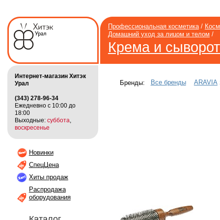
Профессиональная косметика
/
Косм
Домашний уход за лицом и телом
/
Крема и сыворот
Интернет-магазин Хитэк
Все бренды
ARAVIA
Бренды:
Урал
(343) 278-96-34
Ежедневно с 10:00 до
18:00
Выходные:
суббота
,
воскресенье
Новинки
СпецЦена
Хиты продаж
Распродажа
оборудования
Каталог