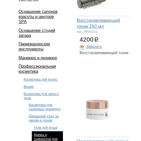
Оснащение салонов
красоты и центров
Восстанавливающий
SPA
тоник 250 мл
Оснащение студий
Арт. PF00211
загара
4200
Р
Парикмахерские
Заказать
инструменты
Восстанавливающий тоник
Маникюр и педикюр
Профессиональная
косметика
Косметика для волос
Визаж
Косметика для лица и
тела
Косметика для
салонных процедур
Домашний уход за
лицом и телом
Гели для душа
Крема и
сыворотки для