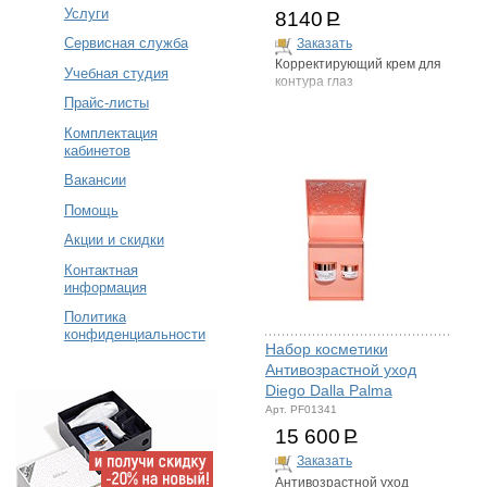
Услуги
8140
Р
Сервисная служба
Заказать
Корректирующий крем для
Учебная студия
контура глаз
Прайс-листы
Комплектация
кабинетов
Вакансии
Помощь
Акции и скидки
Контактная
информация
Политика
конфиденциальности
Набор косметики
Антивозрастной уход
Diego Dalla Palma
Арт. PF01341
15 600
Р
Заказать
Антивозрастной уход