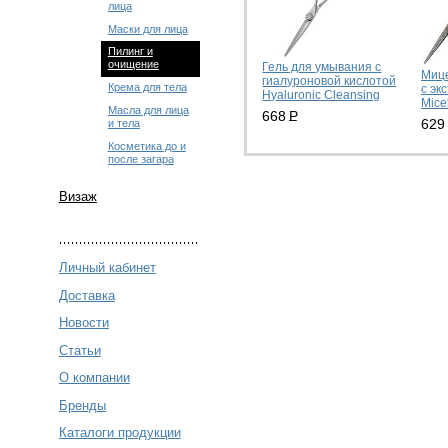
лица
Маски для лица
Пилинг и
очищение
Гель для умывания с
Мице
гиалуроновой кислотой
Крема для тела
с эк
Hyaluronic Cleansing
Mice
Масла для лица
668
Р
629
и тела
Заказать
Косметика до и
З
после загара
Визаж
Личный кабинет
Доставка
Новости
Статьи
О компании
Бренды
Каталоги продукции