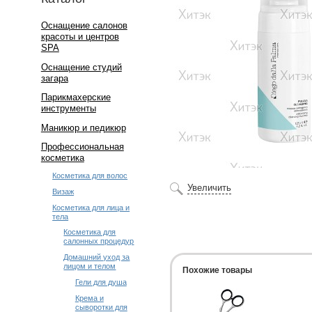
Оснащение салонов
красоты и центров
SPA
Оснащение студий
загара
Парикмахерские
инструменты
Маникюр и педикюр
Профессиональная
косметика
Косметика для волос
Увеличить
Визаж
Косметика для лица и
тела
Косметика для
салонных процедур
Домашний уход за
лицом и телом
Похожие товары
Гели для душа
Крема и
сыворотки для