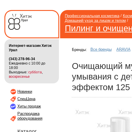
Профессиональная косметика
/
Косм
Домашний уход за лицом и телом
/
Пилинг и очище
Интернет-магазин Хитэк
Все бренды
ARAVIA
Бренды:
Урал
(343) 278-96-34
Ежедневно с 10:00 до
Очищающий му
18:00
Выходные:
суббота
,
умывания с де
воскресенье
эффектом 125
Новинки
СпецЦена
Хиты продаж
Распродажа
оборудования
Каталог