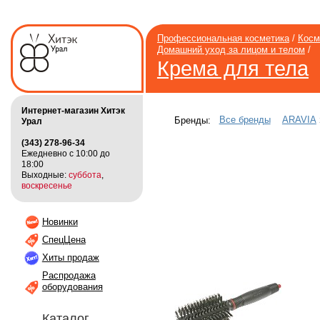
Профессиональная косметика
/
Косм
Домашний уход за лицом и телом
/
Крема для тела
Интернет-магазин Хитэк
Все бренды
ARAVIA
Бренды:
Урал
(343) 278-96-34
Ежедневно с 10:00 до
18:00
Выходные:
суббота
,
воскресенье
Новинки
СпецЦена
Хиты продаж
Распродажа
оборудования
Каталог