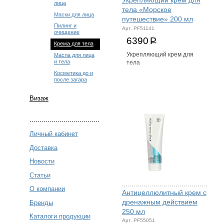
Укрепляющий крем для
лица
тела «Морское
Маски для лица
путешествие» 200 мл
Пилинг и
Арт. PF51141
очищение
6390
Р
Крема для тела
Укрепляющий крем для
Масла для лица
и тела
тела
Косметика до и
после загара
Визаж
Личный кабинет
Доставка
Новости
Статьи
О компании
Антицеллюлитный крем с
дренажным действием
Бренды
250 мл
Каталоги продукции
Арт. PF55051