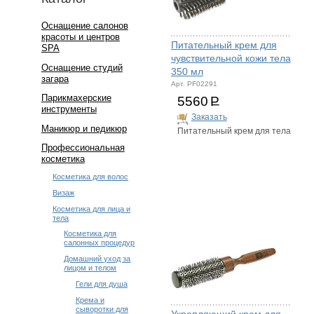
Оснащение салонов
красоты и центров
Питательный крем для
SPA
чувствительной кожи тела
Оснащение студий
350 мл
загара
Арт. PF02291
Парикмахерские
5560
Р
инструменты
Заказать
Маникюр и педикюр
Питательный крем для тела
Профессиональная
косметика
Косметика для волос
Визаж
Косметика для лица и
тела
Косметика для
салонных процедур
Домашний уход за
лицом и телом
Гели для душа
Крема и
сыворотки для