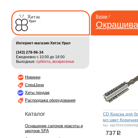
Визаж
/
Окрашива
Интернет-магазин Хитэк Урал
(343) 278-96-34
Ежедневно с 10:00 до 18:00
Выходные:
суббота
,
воскресенье
Новинки
СпецЦена
Хиты продаж
Распродажа оборудования
Каталог
CD Краска для б
мл цвет Коричне
Арт. КД15554/16993/К
Оснащение салонов красоты и
центров SPA
737
Р