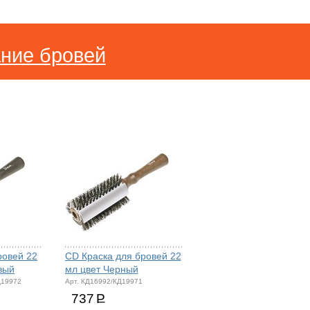
ние бровей
ровей 22
CD Краска для бровей 22
вый
мл цвет Черный
Д19972
Арт. КД16992/КД19971
737
Р