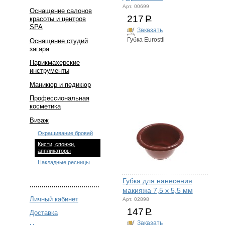
Арт. 00699
Оснащение салонов
217
Р
красоты и центров
SPA
Заказать
Губка Eurostil
Оснащение студий
загара
Парикмахерские
инструменты
Маникюр и педикюр
Профессиональная
косметика
Визаж
Окрашивание бровей
Кисти, спонжи,
аппликаторы
Накладные ресницы
Губка для нанесения
макияжа 7,5 х 5,5 мм
Личный кабинет
Арт. 02898
147
Р
Доставка
Заказать