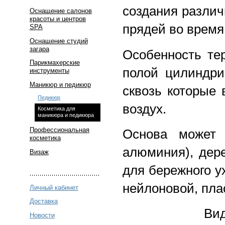
создания различ
Оснащение салонов
красоты и центров
прядей во время
SPA
Оснащение студий
загара
Особенность те
Парикмахерские
полой цилиндри
инструменты
Маникюр и педикюр
сквозь которые 
Педикюр
воздух.
Косметика для
маникюра и педикюра
Профессиональная
Основа может 
косметика
алюминия), дере
Визаж
для бережного у
нейлоновой, пла
Личный кабинет
Доставка
Вид
Новости