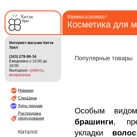
Маникюр и педикюр
/
Косметика для 
Интернет-магазин Хитэк
Урал
(343) 278-96-34
Популярные товары
Ежедневно с 10:00 до
18:00
Выходные:
суббота
,
воскресенье
Новинки
СпецЦена
Хиты продаж
Особым вид
Распродажа
оборудования
брашинги
, пр
укладки
волос
Каталог