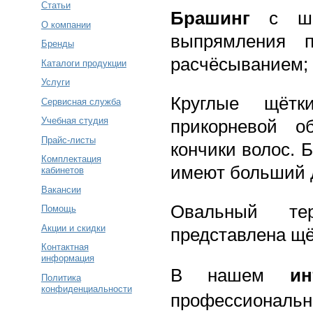
Статьи
Брашинг
с ш
О компании
выпрямления 
Бренды
расчёсыванием;
Каталоги продукции
Услуги
Круглые щёт
Сервисная служба
Учебная студия
прикорневой о
Прайс-листы
кончики волос. 
Комплектация
имеют больший д
кабинетов
Вакансии
Овальный тер
Помощь
Акции и скидки
представлена щёт
Контактная
информация
В нашем
ин
Политика
конфиденциальности
профессиональ