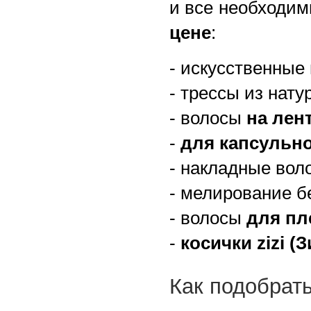
и все необходи
цене
:
- искусственные
- трессы из нату
- волосы
на лен
-
для капсульн
- накладные во
- мелирование б
- волосы
для пл
-
косички zizi (З
Как подобрат