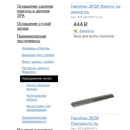
Hairshop ЗИЗИ Жемчуг на
Оснащение салонов
красоты и центров
закате пр.
SPA
Арт. KPLЦ0044672 хит
444
Р
Оснащение студий
загара
Заказать
Парикмахерские
Зизи для волос Hairshop
инструменты
Ножницы и бритвы
Машинки для стрижки
Фены, щипцы, плойки
Расчёски, щётки и
брашинги
Наращивание волос
Искусственные
волосы
Натуральные
волосы
Аксессуары для
наращивания
Hairshop ЗИЗИ
Парикмахерские
принадлежности
Перламутр пр.
Арт. KPLЦ0044671
Маникюр и педикюр