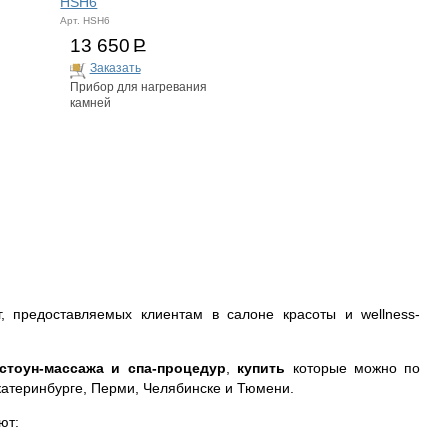
HSH6
Арт. HSH6
13 650
Р
Заказать
Прибор для нагревания
камней
, предоставляемых клиентам в салоне красоты и wellness-
стоун-массажа и спа-процедур
,
купить
которые можно по
катеринбурге, Перми, Челябинске и Тюмени.
ют: