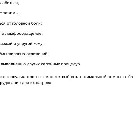
слабиться;
е зажимы;
ься от головной боли;
о- и лимфообращение;
свежей и упругой кожу;
ёмы жировых отложений;
 к выполнению других салонных процедур.
х консультантов вы сможете выбрать оптимальный комплект баз
рудование для их нагрева.