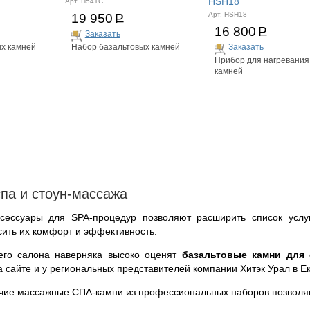
HSH18
Арт. H54TC
Арт. HSH18
19 950
Р
16 800
Р
Заказать
Заказать
х камней
Набор базальтовых камней
Прибор для нагревания
камней
па и стоун-массажа
сессуары для SPA-процедур позволяют расширить список услуг
сить их комфорт и эффективность.
его салона наверняка высоко оценят
базальтовые камни для 
а сайте и у региональных представителей компании Хитэк Урал в Е
чие массажные СПА-камни из профессиональных наборов позволя