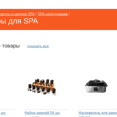
расоты и центров SPA
/
SPA-оборудование
/
ры для SPA
 товары
показать все
 шт.
Набор камней 54 шт.
Нагреватель для кам