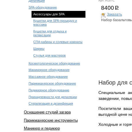
Арт. H18TC
Депиляция
8400
Р
SPA-оборудование
Аксессуары для SPA
Заказать
Набор базальтовы
Кушетки для SPA-процедур и
массажа
Кушетки для отдыха и
релаксации
СПА-кабины и солевые комнаты
Ширмы
Стулья для мастеров
Косметологическое оборудование
Маникюрное оборудование
Массажное оборудование
Набор для с
Парикмахерское оборудование
Педикюрное оборудование
Специальные ак
Принадлежности для депиляции
заведении, повы
Стерилизация и дезинфекция
Посетители ваш
Оснащение студий загара
выгодной цене н
Парикмахерские инструменты
Холодные и горя
Маникюр и педикюр