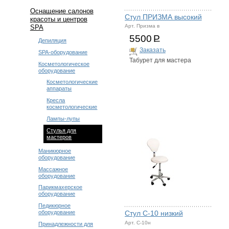
Оснащение салонов
Стул ПРИЗМА высокий
красоты и центров
Арт. Призма в
SPA
5500
Р
Депиляция
Заказать
SPA-оборудование
Табурет для мастера
Косметологическое
оборудование
Косметологические
аппараты
Кресла
косметологические
Лампы-лупы
Стулья для
мастеров
Маникюрное
оборудование
Массажное
оборудование
Парикмахерское
оборудование
Педикюрное
Стул С-10 низкий
оборудование
Арт. С-10н
Принадлежности для