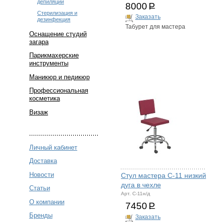
депиляции
8000
Р
Стерилизация и
Заказать
дезинфекция
Табурет для мастера
Оснащение студий
загара
Парикмахерские
инструменты
Маникюр и педикюр
Профессиональная
косметика
Визаж
Личный кабинет
Доставка
Новости
Стул мастера С-11 низкий
дуга в чехле
Статьи
Арт. С-11н/д
О компании
7450
Р
Бренды
Заказать