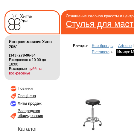
Оснащение салонов красоты и цент
Стулья для мас
Интернет-магазин Хитэк
Все бренды
Artecno
Бренды:
Урал
Pietranera
Имидж М
4
(343) 278-96-34
Ежедневно с 10:00 до
18:00
Выходные:
суббота
,
воскресенье
Новинки
СпецЦена
Хиты продаж
Распродажа
оборудования
Каталог