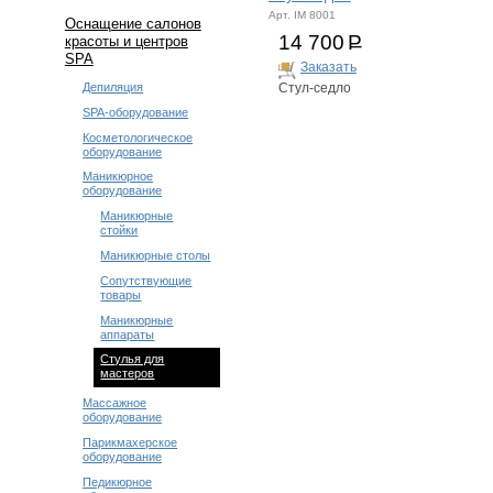
Арт. IM 8001
Оснащение салонов
14 700
Р
красоты и центров
SPA
Заказать
Депиляция
Стул-седло
SPA-оборудование
Косметологическое
оборудование
Маникюрное
оборудование
Маникюрные
стойки
Маникюрные столы
Сопутствующие
товары
Маникюрные
аппараты
Стулья для
мастеров
Массажное
оборудование
Парикмахерское
оборудование
Педикюрное