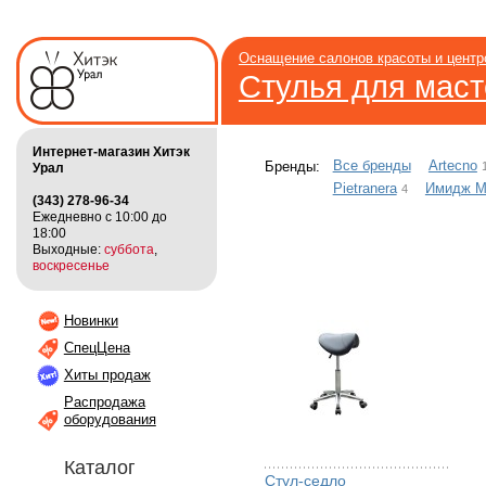
Оснащение салонов красоты и цент
Стулья для мас
Интернет-магазин Хитэк
Все бренды
Artecno
Бренды:
Урал
Pietranera
Имидж М
4
(343) 278-96-34
Ежедневно с 10:00 до
18:00
Выходные:
суббота
,
воскресенье
Новинки
СпецЦена
Хиты продаж
Распродажа
оборудования
Каталог
Стул-седло