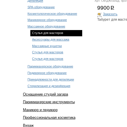
Депиляция
Арт. СМ-ДЖ/склад. про
9900
Р
SPA-оборудование
Косметологическое оборудование
Заказать
Табурет для маст
Маникюрное оборудование
Массажное оборудование
Стулья для мастеров
Аксессуары для массажа
Массажные кушетки
Стулья для мастеров
Стулья для мастеров
Парикмахерское оборудование
Педикюрное оборудование
Принадлежности для депиляции
Стерилизация и дезинфекция
Оснащение студий загара
Парикмахерские инструменты
Маникюр и педикюр
Профессиональная косметика
Визаж