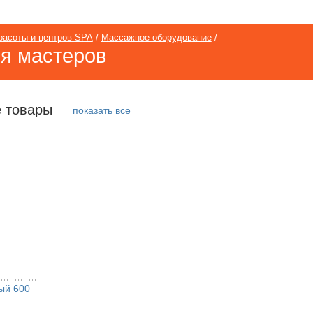
расоты и центров SPA
/
Массажное оборудование
/
я мастеров
 товары
показать все
ый 600