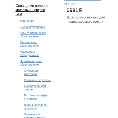
Арт. 136
Оснащение салонов
6991
Р
красоты и центров
SPA
Диск хромированный для
Депиляция
парикмахерского кресла
SPA-оборудование
Косметологическое
оборудование
Маникюрное
оборудование
Массажное
оборудование
Парикмахерское
оборудование
Стулья для
мастеров
Столики к зеркалам
Аксессуары для
салона
Витрины, шкафы,
стеллажи
Диваны и кресла
для холла
Зеркала для
рабочего места