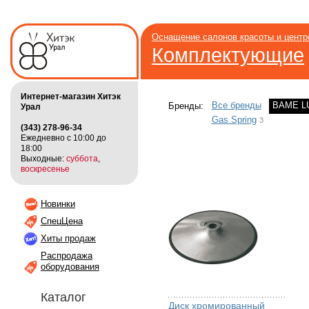
Оснащение салонов красоты и цент
Комплектующие
Интернет-магазин Хитэк
Все бренды
BAME 
Бренды:
Урал
Gas Spring
3
(343) 278-96-34
Ежедневно с 10:00 до
18:00
Выходные:
суббота
,
воскресенье
Новинки
СпецЦена
Хиты продаж
Распродажа
оборудования
Каталог
Диск хромированный