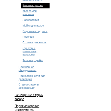
Комплектующие
Кресла для
клиентов
Лаборатории
Мойки для волос
Подставки под ноги
Ресепшн
Столики для холла
Сушуары,
климазоны,
вапазоны
Тележки, тумбы
Педикюрное
оборудование
Принадлежности для
депиляции
Стерилизация и
дезинфекция
Оснащение студий
загара
Парикмахерские
инструменты