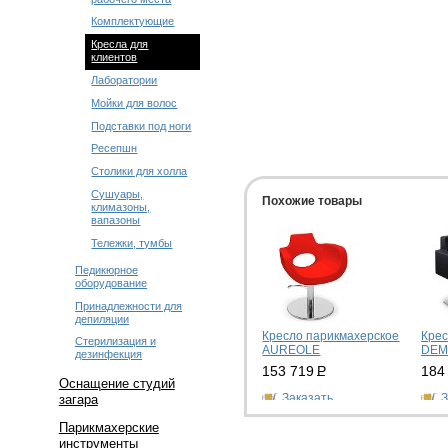
Комплектующие
Кресла для
клиентов
Лаборатории
Мойки для волос
Подставки под ноги
Ресепшн
Столики для холла
Сушуары,
Похожие товары
климазоны,
вапазоны
Тележки, тумбы
Педикюрное
оборудование
Принадлежности для
депиляции
Кресло парикмахерское
Крес
Стерилизация и
AUREOLE
DEM
дезинфекция
153 719
Р
184
Оснащение студий
Заказать
З
загара
Парикмахерские
инструменты