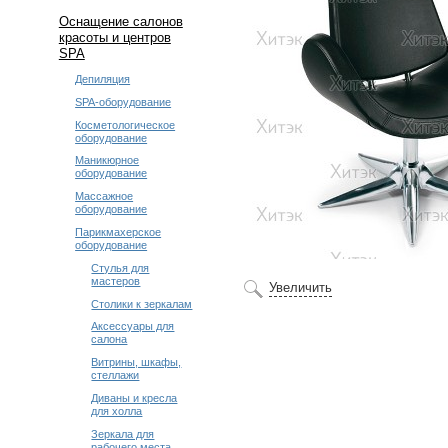
Оснащение салонов
красоты и центров
SPA
Депиляция
SPA-оборудование
Косметологическое
оборудование
Маникюрное
оборудование
Массажное
оборудование
Парикмахерское
оборудование
Стулья для
мастеров
Увеличить
Столики к зеркалам
Аксессуары для
салона
Витрины, шкафы,
стеллажи
Диваны и кресла
для холла
Зеркала для
рабочего места