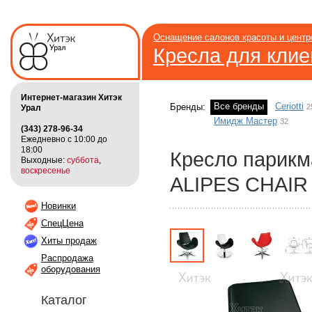
Оснащение салонов красоты и цент
Кресла для клие
Интернет-магазин Хитэк
Все бренды
Ceriotti
2
Бренды:
Урал
Имидж Мастер
32
(343) 278-96-34
Ежедневно с 10:00 до
18:00
Кресло парикм
Выходные:
суббота
,
воскресенье
ALIPES CHAIR
Новинки
СпецЦена
Хиты продаж
Распродажа
оборудования
Каталог