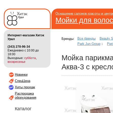
Оснащение салонов красоты и цент
Мойки для воло
Интернет-магазин Хитэк
Все бренды
Beauty S
Бренды:
Урал
Park Jun Group
Piet
1
(343) 278-96-34
Ежедневно с 10:00 до
18:00
Мойка парикм
Выходные:
суббота
,
воскресенье
Аква-3 с кресл
Новинки
СпецЦена
Хиты продаж
Распродажа
оборудования
Каталог