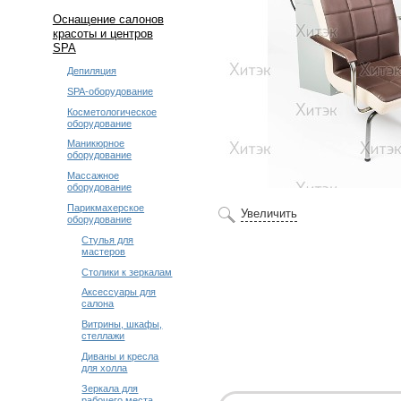
Оснащение салонов
красоты и центров
SPA
Депиляция
SPA-оборудование
Косметологическое
оборудование
Маникюрное
оборудование
Массажное
оборудование
Парикмахерское
Увеличить
оборудование
Стулья для
мастеров
Столики к зеркалам
Аксессуары для
салона
Витрины, шкафы,
стеллажи
Диваны и кресла
для холла
Зеркала для
рабочего места