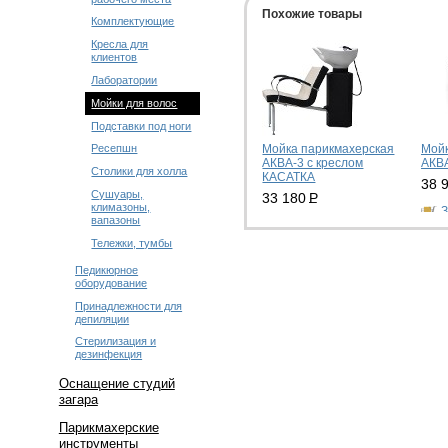
Похожие товары
Комплектующие
Кресла для
клиентов
Лаборатории
Мойки для волос
Подставки под ноги
Ресепшн
Мойка парикмахерская
Мойк
АКВА-3 с креслом
АКВА
Столики для холла
КАСАТКА
38 
Сушуары,
33 180
Р
климазоны,
З
вапазоны
Заказать
Тележки, тумбы
Педикюрное
оборудование
Принадлежности для
депиляции
Стерилизация и
дезинфекция
Оснащение студий
загара
Парикмахерские
инструменты