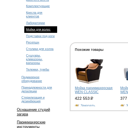
Комплектующие
Кресла для
клиентов
Лаборатории
Мойки для волос
Подставки под ноги
Ресепшн
Столики для холла
Похожие товары
Сушуары,
климазоны,
вапазоны
Тележки, тумбы
Педикюрное
оборудование
Принадлежности для
Мойка парикмахерская
Мойк
депиляции
WEN CLASSIC
WEN
Стерилизация и
422 553
Р
377
дезинфекция
Заказать
З
Оснащение студий
загара
Парикмахерские
инструменты