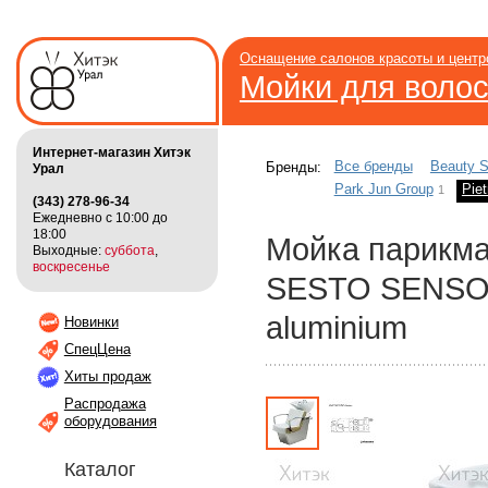
Оснащение салонов красоты и цент
Мойки для воло
Интернет-магазин Хитэк
Все бренды
Beauty S
Бренды:
Урал
Park Jun Group
Piet
1
(343) 278-96-34
Ежедневно с 10:00 до
18:00
Мойка парикм
Выходные:
суббота
,
воскресенье
SESTO SENSO
aluminium
Новинки
СпецЦена
Хиты продаж
Распродажа
оборудования
Каталог