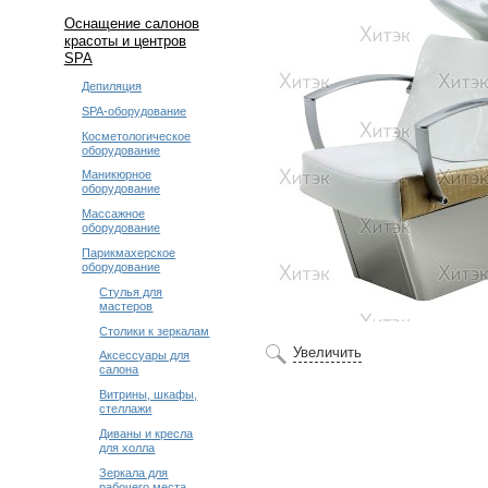
Оснащение салонов
красоты и центров
SPA
Депиляция
SPA-оборудование
Косметологическое
оборудование
Маникюрное
оборудование
Массажное
оборудование
Парикмахерское
оборудование
Стулья для
мастеров
Столики к зеркалам
Увеличить
Аксессуары для
салона
Витрины, шкафы,
стеллажи
Диваны и кресла
для холла
Зеркала для
рабочего места