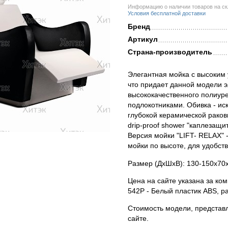
Информацию о наличии товаров на скл
Условия бесплатной доставки
Бренд
Артикул
Страна-производитель
Элегантная мойка с высоким 
что придает данной модели э
высококачественного полиур
подлокотниками. Обивка - ис
глубокой керамической раков
drip-proof shower "каплезащ
Версия мойки "LIFT- RELAX" 
мойки по высоте, для удобст
Размер (ДхШхВ): 130-150x70x
Цена на сайте указана за ко
542P - Белый пластик ABS, р
Стоимость модели, представл
сайте.