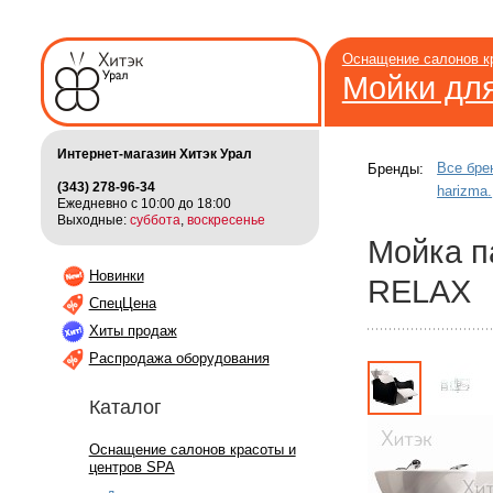
Оснащение салонов к
Мойки дл
Интернет-магазин Хитэк Урал
Все бре
Бренды:
(343) 278-96-34
harizma.
Ежедневно с 10:00 до 18:00
Выходные:
суббота
,
воскресенье
Мойка п
Новинки
RELAX
СпецЦена
Хиты продаж
Распродажа оборудования
Каталог
Оснащение салонов красоты и
центров SPA