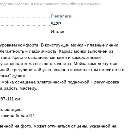
аде или под заказ, а также стоимость уточняйте у менеджеров.
Pietranera
542P
Италия
уровнем комфорта. В конструкции мойки - плавные линии,
легантность и лаконичность. Каркас мойки выполнен из
етана. Кресло оснащено мягкими и комфортными
кусственная кожа высшего качества. Мойка комплектуется
иной с регулировкой угла наклона и комплектом смесителя с
итным" душем.
- мойка оснащена электрической подножкой + регулировка
ва работы мастеру.
87-111 см
мплектацию:
аковина белая G1
енной на фото, может отличаться от цены, указанной на