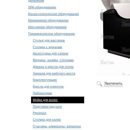
Депиляция
SPA-оборудование
Косметологическое оборудование
Маникюрное оборудование
Массажное оборудование
Парикмахерское оборудование
Стулья для мастеров
Столики к зеркалам
Аксессуары для салона
Витрины, шкафы, стеллажи
Диваны и кресла для холла
Зеркала для рабочего места
Комплектующие
Увеличить
Кресла для клиентов
Лаборатории
Мойки для волос
Подставки под ноги
Ресепшн
Столики для холла
Сушуары, климазоны, вапазоны