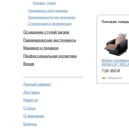
Тележки, тумбы
Педикюрное оборудование
Принадлежности для депиляции
Похожие товар
Стерилизация и дезинфекция
Оснащение студий загара
Парикмахерские инструменты
Маникюр и педикюр
Профессиональная косметика
Мойка парикмах
Визаж
MIAMI LIFT REL
718 350
Р
Заказать
Личный кабинет
Доставка
Новости
Статьи
О компании
Бренды