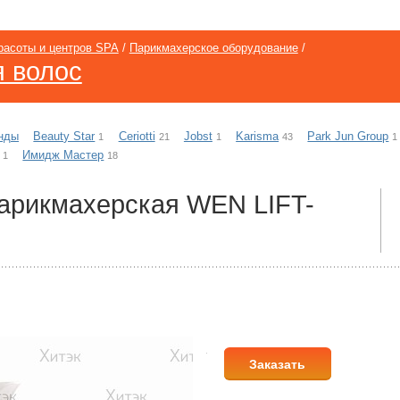
расоты и центров SPA
/
Парикмахерское оборудование
/
я волос
нды
Beauty Star
Ceriotti
Jobst
Karisma
Park Jun Group
1
21
1
43
1
Имидж Мастер
1
18
арикмахерская WEN LIFT-
Заказать