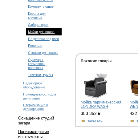
Комплектующие
Кресла для
клиентов
Лаборатории
Мойки для волос
Подставки под ноги
Ресепшн
Столики для холла
Сушуары,
Похожие товары
климазоны,
вапазоны
Тележки, тумбы
Педикюрное
оборудование
Принадлежности для
депиляции
Мойка парикмахерская
Мойк
Стерилизация и
LONDRA WASH
WEN
дезинфекция
383 352
Р
422
Оснащение студий
Заказать
З
загара
Парикмахерские
инструменты