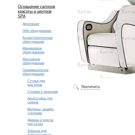
Оснащение салонов
красоты и центров
SPA
Депиляция
SPA-оборудование
Косметологическое
оборудование
Маникюрное
оборудование
Массажное
оборудование
Парикмахерское
оборудование
Стулья для
мастеров
Увеличить
Столики к зеркалам
Аксессуары для
салона
Витрины, шкафы,
стеллажи
Диваны и кресла
для холла
Зеркала для
рабочего места