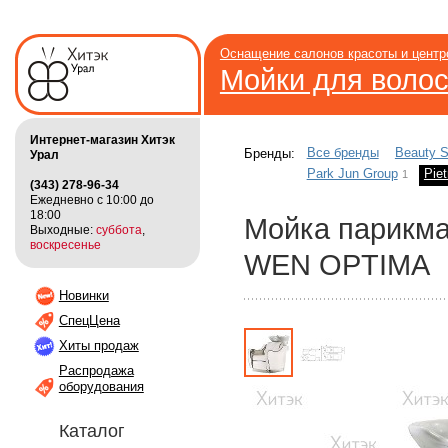
Оснащение салонов красоты и цент
Мойки для воло
Интернет-магазин Хитэк
Все бренды
Beauty S
Бренды:
Урал
Park Jun Group
Piet
1
(343) 278-96-34
Ежедневно с 10:00 до
18:00
Мойка парикм
Выходные:
суббота
,
воскресенье
WEN OPTIMA
Новинки
СпецЦена
Хиты продаж
Распродажа
оборудования
Каталог