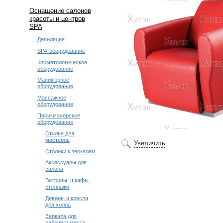
Оснащение салонов
красоты и центров
SPA
Депиляция
SPA-оборудование
Косметологическое
оборудование
Маникюрное
оборудование
Массажное
оборудование
Парикмахерское
оборудование
Стулья для
мастеров
Увеличить
Столики к зеркалам
Аксессуары для
салона
Витрины, шкафы,
стеллажи
Диваны и кресла
для холла
Зеркала для
рабочего места