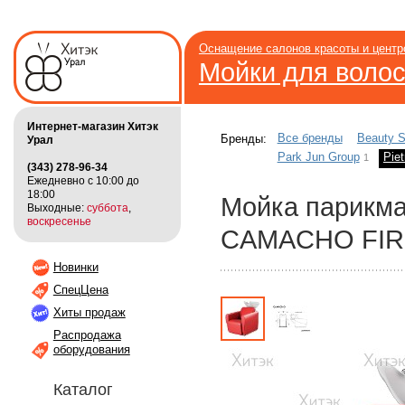
Оснащение салонов красоты и цент
Мойки для воло
Интернет-магазин Хитэк
Все бренды
Beauty S
Бренды:
Урал
Park Jun Group
Piet
1
(343) 278-96-34
Ежедневно с 10:00 до
18:00
Мойка парикм
Выходные:
суббота
,
воскресенье
CAMACHO FIR
Новинки
СпецЦена
Хиты продаж
Распродажа
оборудования
Каталог