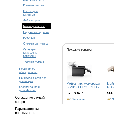
Комплектующие
Кресла для
клиентов
Лаборатории
Мойки для волос
Подставки под ноги
Ресепшн
Столики для холла
Сушуары,
Похожие товары
климазоны,
вапазоны
Тележки, тумбы
Педикюрное
оборудование
Принадлежности для
депиляции
Мойка парикмахерская
Мойк
Стерилизация и
LONDRA FIRST RELAX
MIA
дезинфекция
571 894
Р
566
Оснащение студий
Заказать
З
загара
Парикмахерские
инструменты