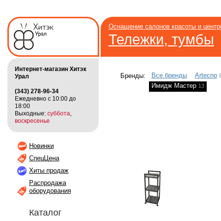
Оснащение салонов красоты и цент
Тележки, тумбы
Интернет-магазин Хитэк
Все бренды
Artecno
Бренды:
Урал
Имидж Мастер
13
(343) 278-96-34
Ежедневно с 10:00 до
18:00
Выходные:
суббота
,
воскресенье
Новинки
СпецЦена
Хиты продаж
Распродажа
оборудования
Каталог