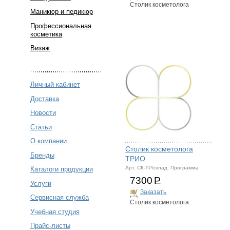
Столик косметолога
Маникюр и педикюр
Профессиональная
косметика
Визаж
Личный кабинет
Доставка
Новости
Статьи
О компании
Столик косметолога
Бренды
ТРИО
Арт. СК-ТР/склад. Программа
Каталоги продукции
7300
Р
Услуги
Заказать
Сервисная служба
Столик косметолога
Учебная студия
Прайс-листы