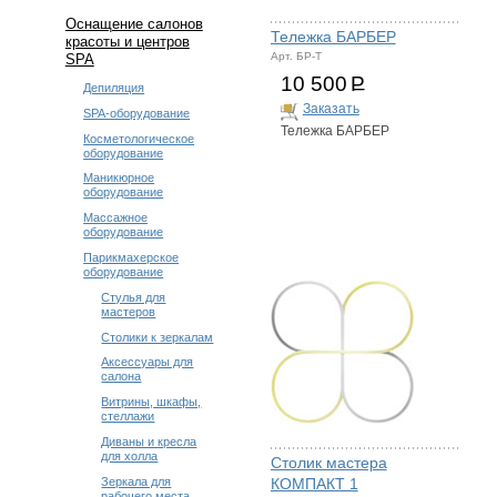
Оснащение салонов
Тележка БАРБЕР
красоты и центров
Арт. БР-Т
SPA
10 500
Р
Депиляция
Заказать
SPA-оборудование
Тележка БАРБЕР
Косметологическое
оборудование
Маникюрное
оборудование
Массажное
оборудование
Парикмахерское
оборудование
Стулья для
мастеров
Столики к зеркалам
Аксессуары для
салона
Витрины, шкафы,
стеллажи
Диваны и кресла
для холла
Столик мастера
Зеркала для
КОМПАКТ 1
рабочего места