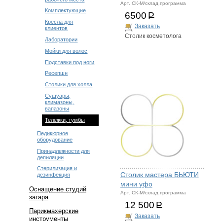
Арт. СК-М/склад.программа
Комплектующие
6500
Р
Кресла для
Заказать
клиентов
Столик косметолога
Лаборатории
Мойки для волос
Подставки под ноги
Ресепшн
Столики для холла
Сушуары,
климазоны,
вапазоны
Тележки, тумбы
Педикюрное
оборудование
Принадлежности для
депиляции
Стерилизация и
Столик мастера БЬЮТИ
дезинфекция
мини уфо
Оснащение студий
Арт. СК-М/склад.программа
загара
12 500
Р
Парикмахерские
Заказать
инструменты