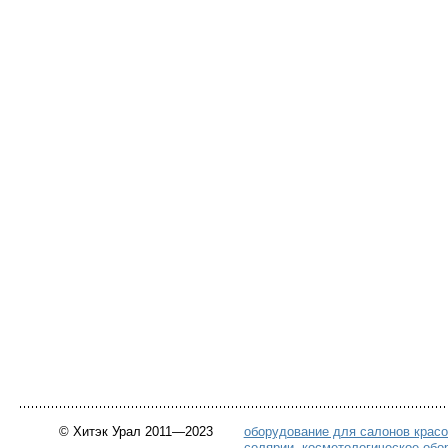
© Хитэк Урал 2011—2023
оборудование для салонов крас
солярии
,
косметологическое обо