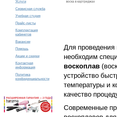
Услуги
воска в картриджах
Сервисная служба
Учебная студия
Прайс-листы
Комплектация
кабинетов
Вакансии
Для проведения 
Помощь
необходим специ
Акции и скидки
Контактная
воскоплав
(воск
информация
устройство быст
Политика
конфиденциальности
температуры и к
качество процед
Современные про
воскоплавов для