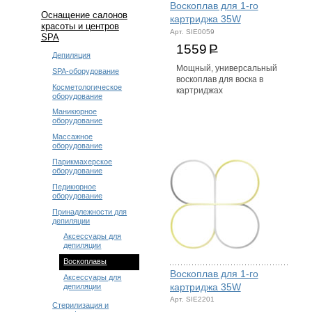
Воскоплав для 1-го
Оснащение салонов
картриджа 35W
красоты и центров
Арт. SIE0059
SPA
1559
Р
Депиляция
Мощный, универсальный
SPA-оборудование
воскоплав для воска в
Косметологическое
картриджах
оборудование
Маникюрное
оборудование
Массажное
оборудование
Парикмахерское
оборудование
Педикюрное
оборудование
Принадлежности для
депиляции
Аксессуары для
депиляции
Воскоплавы
Воскоплав для 1-го
Аксессуары для
картриджа 35W
депиляции
Арт. SIE2201
Стерилизация и