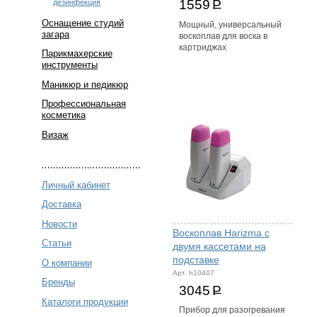
1559
Р
дезинфекция
Оснащение студий
Мощный, универсальный
загара
воскоплав для воска в
картриджах
Парикмахерские
инструменты
Маникюр и педикюр
Профессиональная
косметика
Визаж
Личный кабинет
Доставка
Новости
Воскоплав Harizma с
Статьи
двумя кассетами на
подставке
О компании
Арт. h10407
Бренды
3045
Р
Каталоги продукции
Прибор для разогревания