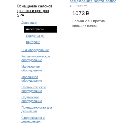
замедления роста волос
Оснащение салонов
Арт. 1042 ***
красоты и центров
1073
Р
SPA
Лосьон 2 в 1 против
Депиляция
вросших волос
Аксессуары
Средства до
Шугаринг
SPA-оборудование
Косметологическое
оборудование
Маникюрное
оборудование
Массажное
оборудование
Парикмахерское
оборудование
Педикюрное
оборудование
Принадлежности для
депиляции
Стерилизация и
дезинфекция