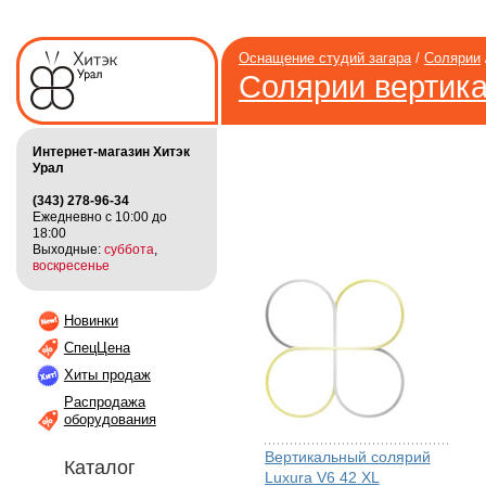
Оснащение студий загара
/
Солярии
Солярии вертик
Интернет-магазин Хитэк
Урал
(343) 278-96-34
Ежедневно с 10:00 до
18:00
Выходные:
суббота
,
воскресенье
Новинки
СпецЦена
Хиты продаж
Распродажа
оборудования
Вертикальный солярий
Каталог
Luxura V6 42 XL