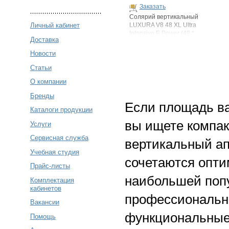
Заказать
Солярий вертикальный
Личный кабинет
LUXURA V8 48 XL Ultra
Intensive E Power (48 *
Доставка
200Вт)
Новости
Статьи
О компании
Бренды
Если площадь ва
Каталоги продукции
вы ищете компак
Услуги
Сервисная служба
вертикальный апп
Учебная студия
сочетаются опти
Прайс-листы
наибольшей попу
Комплектация
кабинетов
профессиональн
Вакансии
функциональные
Помощь