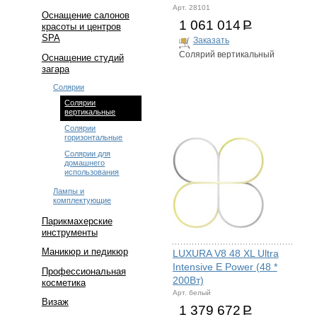
Арт. 28101
Оснащение салонов
1 061 014
Р
красоты и центров
SPA
Заказать
Солярий вертикальный
Оснащение студий
загара
Солярии
Солярии
вертикальные
Солярии
горизонтальные
Солярии для
домашнего
использования
Лампы и
комплектующие
Парикмахерские
инструменты
Маникюр и педикюр
LUXURA V8 48 XL Ultra
Intensive E Power (48 *
Профессиональная
200Вт)
косметика
Арт. белый
Визаж
1 379 672
Р