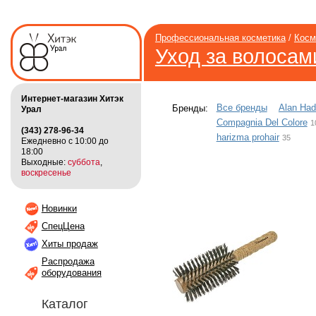
Профессиональная косметика
/
Косм
Уход за волосам
Интернет-магазин Хитэк
Все бренды
Alan Ha
Бренды:
Урал
Compagnia Del Colore
1
(343) 278-96-34
harizma prohair
35
Ежедневно с 10:00 до
18:00
Выходные:
суббота
,
воскресенье
Новинки
СпецЦена
Хиты продаж
Распродажа
оборудования
Каталог