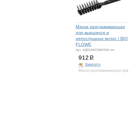
Маска разглаживающая
для вьющихся и
непослушных волос / BIO
FLOWE
Арт. КД9269/CDBIO08 хит
912
Р
Заказать
Маска разглаживающая для
вьющихся и непослушных
волос