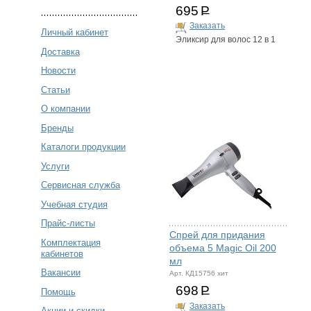
695
Р
Заказать
Личный кабинет
Эликсир для волос 12 в 1
Доставка
Новости
Статьи
О компании
Бренды
Каталоги продукции
Услуги
Сервисная служба
Учебная студия
Прайс-листы
Спрей для придания
Комплектация
объема 5 Magic Oil 200
кабинетов
мл
Вакансии
Арт. КД15756 хит
698
Р
Помощь
Заказать
Акции и скидки