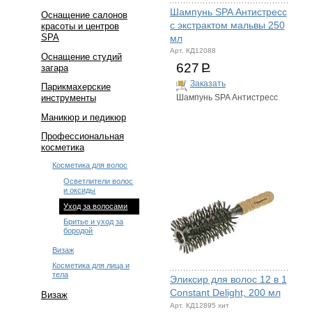
Шампунь SPA Антистресс
Оснащение салонов
с экстрактом мальвы 250
красоты и центров
SPA
мл
Арт. КД12088
Оснащение студий
627
Р
загара
Заказать
Парикмахерские
инструменты
Шампунь SPA Антистресс
Маникюр и педикюр
Профессиональная
косметика
Косметика для волос
Осветлители волос
и оксиды
Уход за волосами
Бритье и уход за
бородой
Визаж
Косметика для лица и
тела
Эликсир для волос 12 в 1
Constant Delight, 200 мл
Визаж
Арт. КД12895 хит