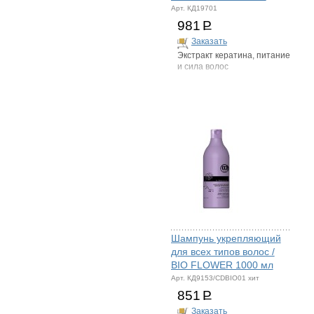
Арт. КД19701
981
Р
Заказать
Экстракт кератина, питание
и сила волос
Шампунь укрепляющий
для всех типов волос /
BIO FLOWER 1000 мл
Арт. КД9153/CDBIO01 хит
851
Р
Заказать