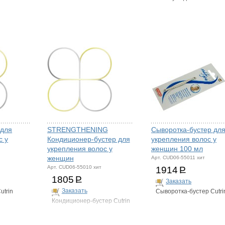
 для
STRENGTHENING
Сыворотка-бустер дл
с у
Кондиционер-бустер для
укрепления волос у
укрепления волос у
женщин 100 мл
женщин
Арт. CUD06-55011 хит
Арт. CUD06-55010 хит
1914
Р
1805
Р
Заказать
Заказать
utrin
Сыворотка-бустер Cutri
Кондиционер-бустер Cutrin