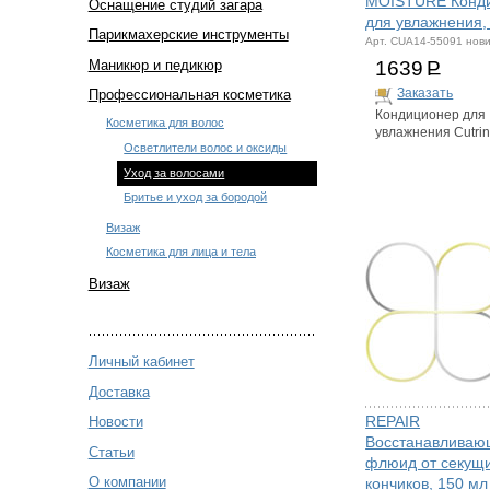
MOISTURE Конд
Оснащение студий загара
для увлажнения,
Парикмахерские инструменты
Арт. CUA14-55091 нов
Маникюр и педикюр
1639
Р
Заказать
Профессиональная косметика
Кондиционер для
Косметика для волос
увлажнения Cutri
Осветлители волос и оксиды
Уход за волосами
Бритье и уход за бородой
Визаж
Косметика для лица и тела
Визаж
Личный кабинет
Доставка
REPAIR
Новости
Восстанавливаю
Статьи
флюид от секущ
О компании
кончиков, 150 мл