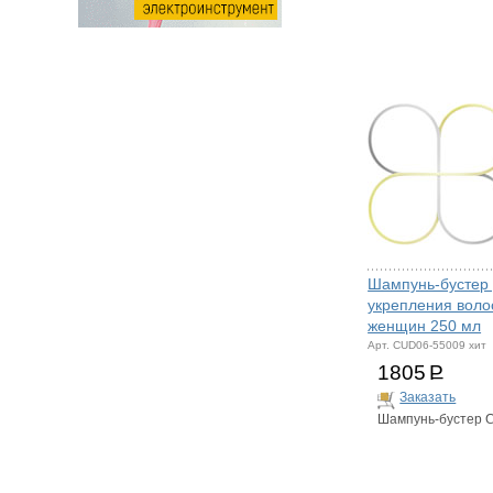
Шампунь-бустер
укрепления воло
женщин 250 мл
Арт. CUD06-55009 хит
1805
Р
Заказать
Шампунь-бустер C