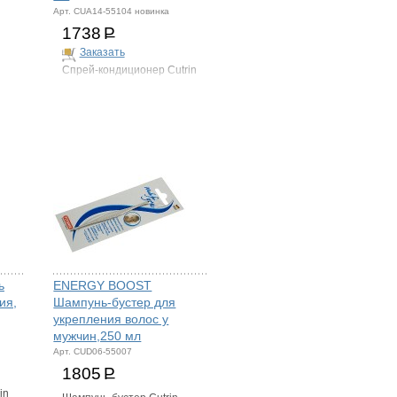
Арт. CUA14-55104 новинка
1738
Р
Заказать
Спрей-кондиционер Cutrin
ь
ENERGY BOOST
ия,
Шампунь-бустер для
укрепления волос у
мужчин,250 мл
Арт. CUD06-55007
1805
Р
in