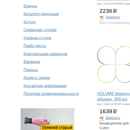
Арт. CUA14-55098 нов
Бренды
2236
Р
Каталоги продукции
Заказать
Услуги
Восстанавливаю
Cutrin
Сервисная служба
Учебная студия
Прайс-листы
Комплектация кабинетов
Вакансии
Помощь
Акции и скидки
Контактная информация
VOLUME Шампун
Политика конфиденциальности
объема, 300 мл
Арт. CUA14-55110 нови
1639
Р
Заказать
Кондиционер для
Cutrin