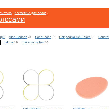
сметика
/
Косметика для волос
/
олосами
нды
Alan Hadash
CocoChoco
Compagnia Del Colore
Constan
20
19
10
Lakme
harizma prohair
126
35