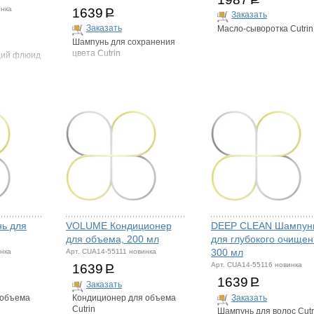
инка
1639
Р
Заказать
Заказать
Масло-сыворотка Cutrin
Шампунь для сохранения
цвета Cutrin
щий флюид
ь для
VOLUME Кондиционер
DEEP CLEAN Шампун
для объема, 200 мл
для глубокого очищен
300 мл
нка
Арт. CUA14-55111 новинка
Арт. CUA14-55116 новинка
1639
Р
1639
Р
Заказать
Заказать
 объема
Кондиционер для объема
Cutrin
Шампунь для волос Cutr