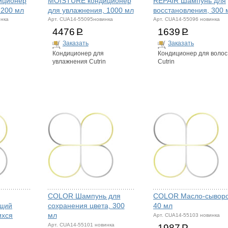
иционер
MOISTURE кондиционер
REPAIR Шампунь для
 200 мл
для увлажнения, 1000 мл
восстановления, 300 
инка
Арт. CUA14-55095новинка
Арт. CUA14-55096 новинка
4476
Р
1639
Р
Заказать
Заказать
Кондиционер для
Кондиционер для волос
n
увлажнения Cutrin
Cutrin
COLOR Шампунь для
COLOR Масло-сыворо
щий
сохранения цвета, 300
40 мл
ихся
мл
Арт. CUA14-55103 новинка
Арт. CUA14-55101 новинка
1987
Р