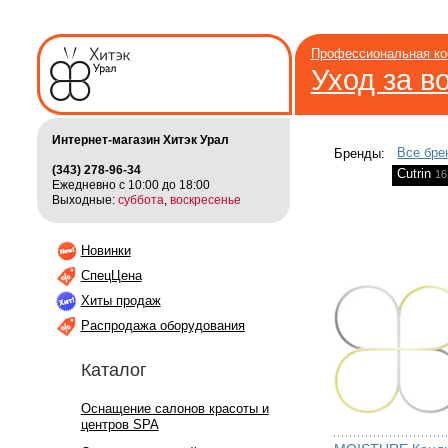
Профессиональная ко
Уход за в
Интернет-магазин Хитэк Урал
Все бре
Бренды:
(343) 278-96-34
Cutrin
16
Ежедневно с 10:00 до 18:00
Выходные:
суббота
,
воскресенье
Новинки
СпецЦена
Хиты продаж
Распродажа оборудования
Каталог
Оснащение салонов красоты и
центров SPA