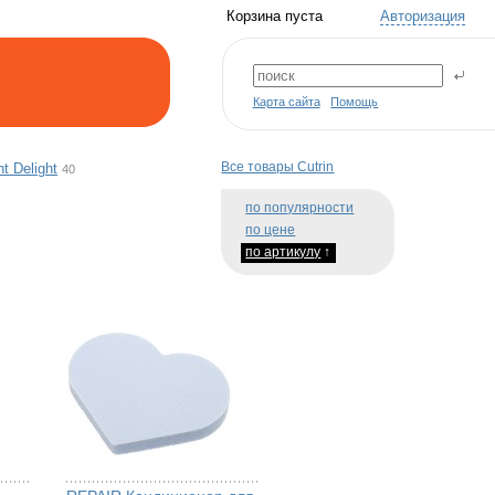
Корзина пуста
Авторизация
Карта сайта
Помощь
Все товары Cutrin
t Delight
40
по популярности
по цене
по артикулу
↑