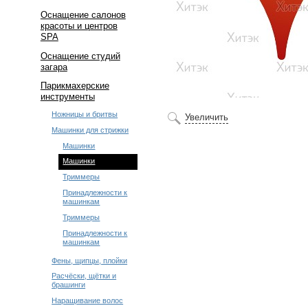
Оснащение салонов
красоты и центров
SPA
Оснащение студий
загара
Парикмахерские
инструменты
Ножницы и бритвы
Увеличить
Машинки для стрижки
Машинки
Машинки
Триммеры
Принадлежности к
машинкам
Триммеры
Принадлежности к
машинкам
Фены, щипцы, плойки
Расчёски, щётки и
брашинги
Наращивание волос