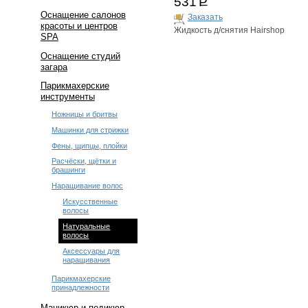
531
Р
Оснащение салонов
Заказать
красоты и центров
Жидкость д/снятия Hairshop
SPA
Оснащение студий
загара
Парикмахерские
инструменты
Ножницы и бритвы
Машинки для стрижки
Фены, щипцы, плойки
Расчёски, щётки и
брашинги
Наращивание волос
Искусственные
волосы
Натуральные
волосы
Аксессуары для
наращивания
Парикмахерские
принадлежности
Маникюр и педикюр