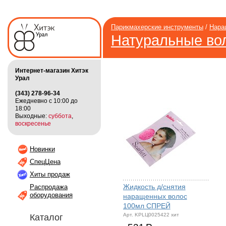
Парикмахерские инструменты
/
Нара
Натуральные во
Интернет-магазин Хитэк
Урал
(343) 278-96-34
Ежедневно с 10:00 до
18:00
Выходные:
суббота
,
воскресенье
Новинки
СпецЦена
Хиты продаж
Жидкость д/снятия
Распродажа
оборудования
наращенных волос
100мл СПРЕЙ
Арт. KPLЦ0025422 хит
Каталог