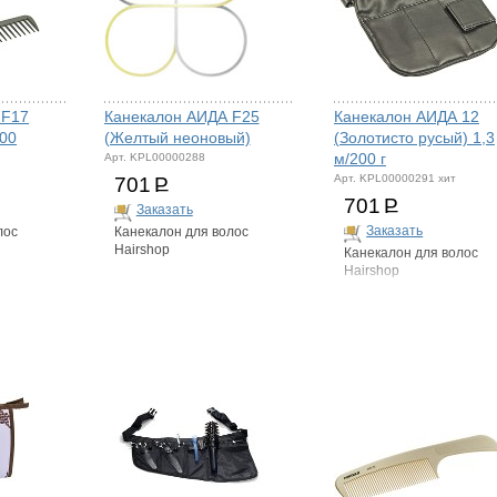
 F17
Канекалон АИДА F25
Канекалон АИДА 12
200
(Желтый неоновый)
(Золотисто русый) 1,3
м/200 г
Арт. KPL00000288
Арт. KPL00000291 хит
701
Р
701
Р
Заказать
Заказать
лос
Канекалон для волос
Hairshop
Канекалон для волос
Hairshop