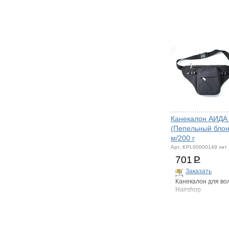
Канекалон АИДА
(Пепельный блон
м/200 г
Арт. KPL00000149 хит
701
Р
Заказать
Канекалон для во
Hairshop