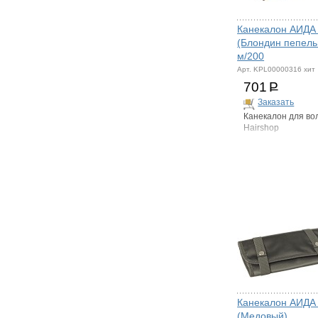
Канекалон АИДА
(Блондин пепель
м/200
Арт. KPL00000316 хит
701
Р
Заказать
Канекалон для во
Hairshop
Канекалон АИДА
(Медовый)