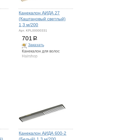
Канекалон АИДА 27
(Каштановый светлый)
1,3 м/200
Арт. KPL00000331
701
Р
Заказать
Канекалон для волос
Hairshop
Канекалон АИДА 600-2
й)
(Белый) 1,3 м/200