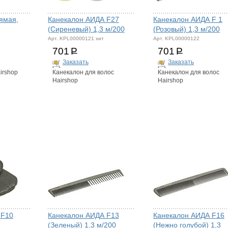
рямая,
Канекалон АИДА F27
Канекалон АИДА F 1
(Сиреневый) 1,3 м/200
(Розовый) 1,3 м/200
Арт. KPL00000121 хит
Арт. KPL00000122
701
Р
701
Р
Заказать
Заказать
irshop
Канекалон для волос
Канекалон для волос
Hairshop
Hairshop
 F10
Канекалон АИДА F13
Канекалон АИДА F16
(Зеленый) 1,3 м/200
(Нежно голубой) 1,3