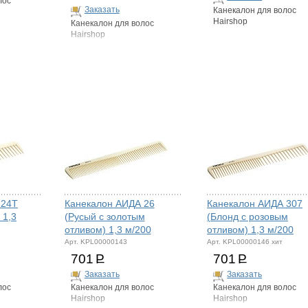
лос
Заказать
Канекалон для волос
Hairshop
Канекалон для волос
Hairshop
 24Т
Канекалон АИДА 26
Канекалон АИДА 307
 1,3
(Русый с золотым
(Блонд с розовым
отливом) 1,3 м/200
отливом) 1,3 м/200
Арт. KPL00000143
Арт. KPL00000146 хит
701
Р
701
Р
Заказать
Заказать
лос
Канекалон для волос
Канекалон для волос
Hairshop
Hairshop