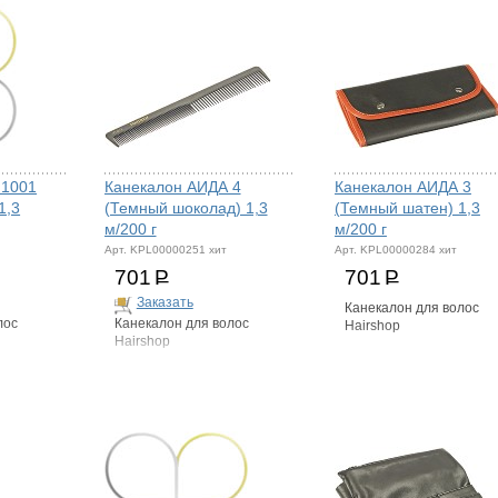
 1001
Канекалон АИДА 4
Канекалон АИДА 3
1,3
(Темный шоколад) 1,3
(Темный шатен) 1,3
м/200 г
м/200 г
Арт. KPL00000251 хит
Арт. KPL00000284 хит
701
Р
701
Р
Заказать
Канекалон для волос
лос
Канекалон для волос
Hairshop
Hairshop