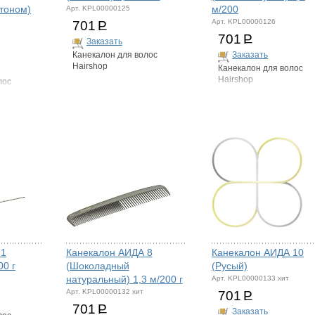
тоном)
м/200
Арт. KPL00000125
Арт. KPL00000126
701
Р
701
Р
Заказать
Заказать
Канекалон для волос
Hairshop
Канекалон для волос
Hairshop
лос
 1
Канекалон АИДА 8
Канекалон АИДА 10
00 г
(Шоколадный
(Русый)
натуральный) 1,3 м/200 г
Арт. KPL00000133 хит
Арт. KPL00000132 хит
701
Р
701
Р
Заказать