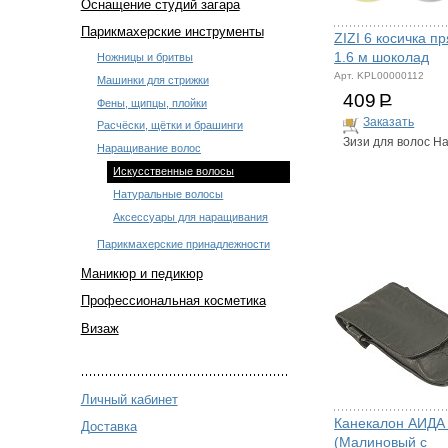
Оснащение студий загара
Парикмахерские инструменты
ZIZI 6 косичка п
1.6 м шоколад
Ножницы и бритвы
Арт. KPL00000112
Машинки для стрижки
409
Р
Фены, щипцы, плойки
Заказать
Расчёски, щётки и брашинги
Зизи для волос Ha
Наращивание волос
Искусственные волосы
Натуральные волосы
Аксессуары для наращивания
Парикмахерские принадлежности
Маникюр и педикюр
Профессиональная косметика
Визаж
Личный кабинет
Канекалон АИДА
Доставка
(Малиновый с