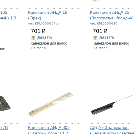
 102
Канекалон АИДА 18
Канекалон АИДА 25
ный) 1,3
(Орех)
(Золотистый блондин)
Арт. KPL00000327 хит
Арт. KPL00000330
701
Р
701
Р
Заказать
Заказать
Канекалон для волос
Канекалон для волос
Hairshop
Hairshop
лос
 27В
Канекалон АИДА 303
АИДА 60 канекалон
(Светлый блонд) 1,3
(Серебристый светлы