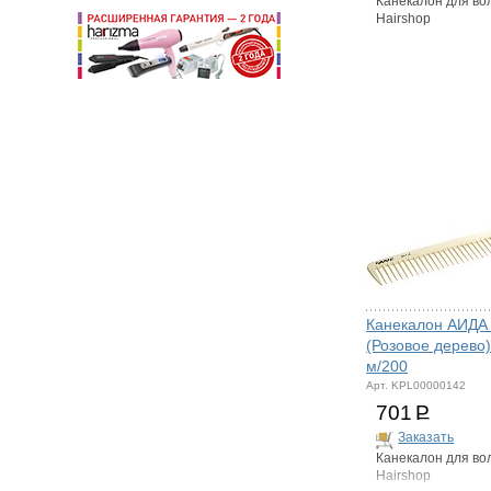
Канекалон для во
Hairshop
Канекалон АИДА
(Розовое дерево)
м/200
Арт. KPL00000142
701
Р
Заказать
Канекалон для во
Hairshop