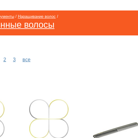
рументы
/
Наращивание волос
/
енные волосы
2
3
все