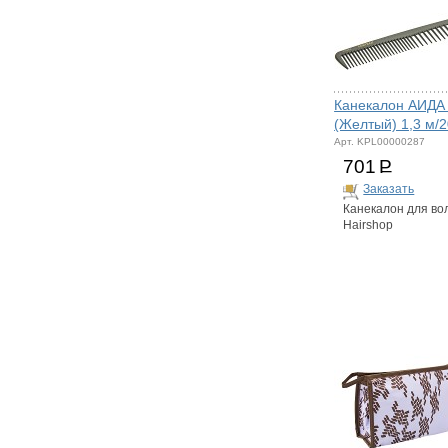
Канекалон АИДА
(Желтый) 1,3 м/
Арт. KPL00000287
701
Р
Заказать
Канекалон для во
Hairshop