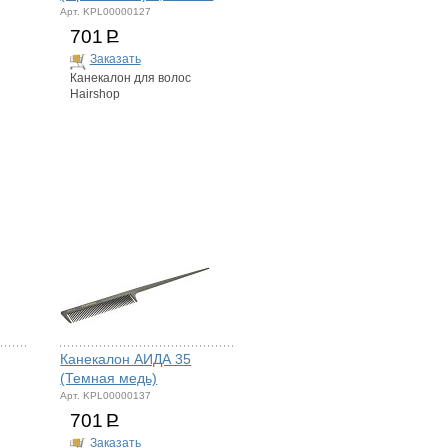
Арт. KPL00000127
701
Р
Заказать
Канекалон для волос
Hairshop
Канекалон АИДА 35
(Темная медь)
Арт. KPL00000137
701
Р
Заказать