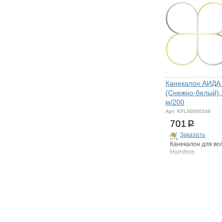
Канекалон АИДА
(Снежно-белый) 
м/200
Арт. KPL00000249
701
Р
Заказать
Канекалон для во
Hairshop