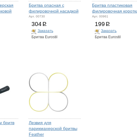
ерская
Бритва опасная с
Бритва пластиковая
иковой
филировочной насадкой
филировочная коротк
Арт. 00730
Арт. 00961
304
Р
199
Р
Заказать
Заказать
Бритва Eurostil
Бритва Eurostil
м бритв
Лезвия для
парикмахерской бритвы
Feather