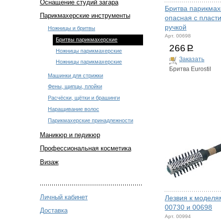
Оснащение студий загара
Бритва парикмах
Парикмахерские инструменты
опасная с пласт
ручкой
Ножницы и бритвы
Арт. 00698
Бритвы парикмахерские
266
Р
Ножницы парикмахерские
Заказать
Ножницы парикмахерские
Бритва Eurostil
Машинки для стрижки
Фены, щипцы, плойки
Расчёски, щётки и брашинги
Наращивание волос
Парикмахерские принадлежности
Маникюр и педикюр
Профессиональная косметика
Визаж
Личный кабинет
Лезвия к моделя
00730 и 00698
Доставка
Арт. 00994