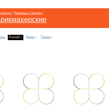
рументы
/
Ножницы и бритвы
/
арикмахерские
нды
Eurostil
Kiepe
Titania
6
5
2