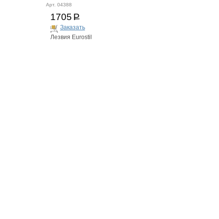
Арт. 04388
1705
Р
Заказать
Лезвия Eurostil