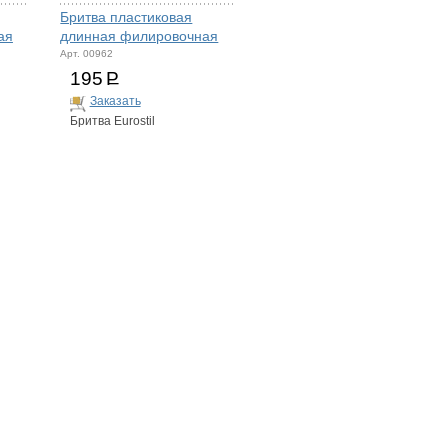
Бритва пластиковая
ая
длинная филировочная
Арт. 00962
195
Р
Заказать
Бритва Eurostil