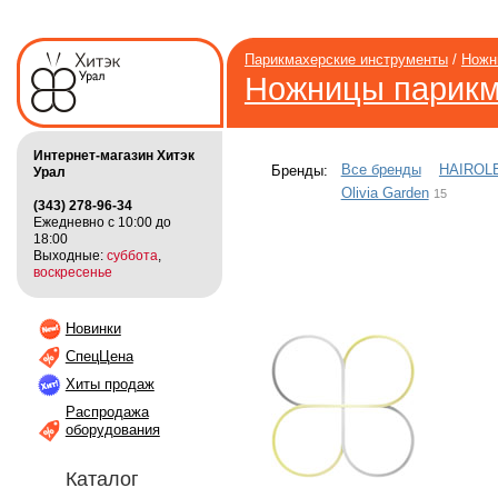
Парикмахерские инструменты
/
Ножн
Ножницы парикм
Интернет-магазин Хитэк
Все бренды
HAIROL
Бренды:
Урал
Olivia Garden
15
(343) 278-96-34
Ежедневно с 10:00 до
18:00
Выходные:
суббота
,
воскресенье
Новинки
СпецЦена
Хиты продаж
Распродажа
оборудования
Каталог