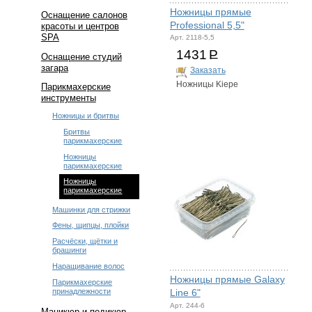
Ножницы прямые
Оснащение салонов
Professional 5,5"
красоты и центров
SPA
Арт. 2118-5,5
1431
Р
Оснащение студий
загара
Заказать
Ножницы Kiepe
Парикмахерские
инструменты
Ножницы и бритвы
Бритвы
парикмахерские
Ножницы
парикмахерские
Ножницы
парикмахерские
Машинки для стрижки
Фены, щипцы, плойки
Расчёски, щётки и
брашинги
Наращивание волос
Ножницы прямые Galaxy
Парикмахерские
принадлежности
Line 6"
Арт. 244-6
Маникюр и педикюр