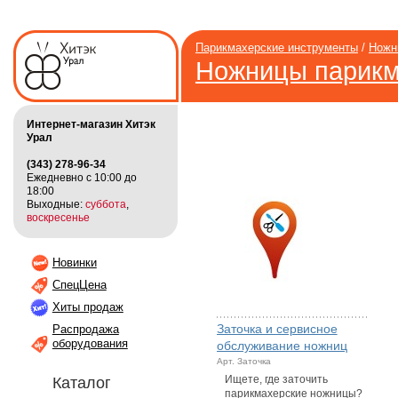
Парикмахерские инструменты
/
Ножн
Ножницы парикм
Интернет-магазин Хитэк
Урал
(343) 278-96-34
Ежедневно с 10:00 до
18:00
Выходные:
суббота
,
воскресенье
Новинки
СпецЦена
Хиты продаж
Заточка и сервисное
Распродажа
оборудования
обслуживание ножниц
Арт. Заточка
Ищете, где заточить
Каталог
парикмахерские ножницы?