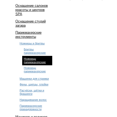
Оснащение салонов
красоты и центров
SPA
Оснащение студий
загара
Парикмахерские
инструменты
Ножницы и бритвы
Бритвы
парикмахерские
Ножницы
парикмахерские
Ножницы
парикмахерские
Машинки для стрижки
Фены, щипцы, плойки
Расчёски, щётки и
брашинги
Наращивание волос
Парикмахерские
принадлежности
Маникюр и педикюр