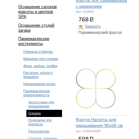
Фартук для парикмахера
с карманами
Оснащение салонов
красоты и центров
Арт. h10803
SPA
768
Р
Оснащение студий
Заказать
загара
Парикмахерский фартук
Парикмахерские
инструменты
Ножницы и бритвы
Машинки для стрижки
Фены, щипцы, плойки
Расчёски, щётки и
брашинги
Наращивание волос
Парикмахерские
принадлежности
Аксессуары для
окрашивания
Одежда
Фартук Harizma для
Подкладки для
причесок
окрашивания 90х68 см
Арт. h10814/33P
Распылители
598
Р
Сеточки, шапочки,