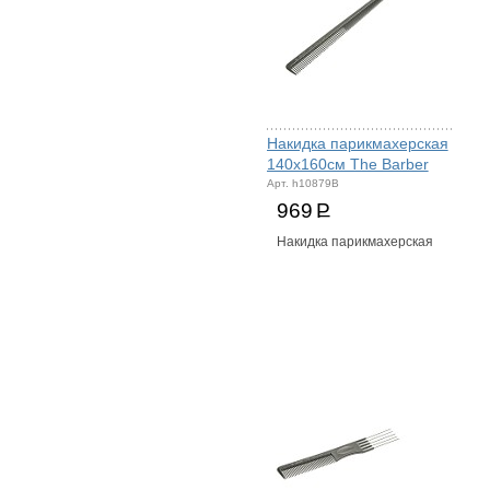
Накидка парикмахерская
140х160см The Barber
Арт. h10879B
969
Р
Накидка парикмахерская