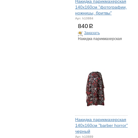
Накидка парикмахерская
140х160см "фотографии,
ножницы, бритвы"
Арт. h10884
840
Р
Заказать
Накидка парикмахерская
Накидка парикмахерская
140х160см "barber horror"
черный
Арт. h10889