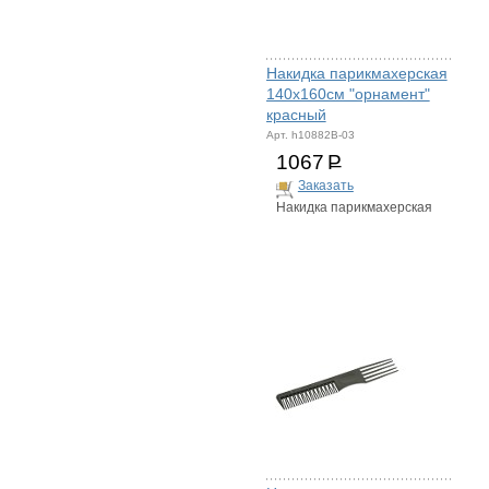
Накидка парикмахерская
140х160см "орнамент"
красный
Арт. h10882B-03
1067
Р
Заказать
Накидка парикмахерская