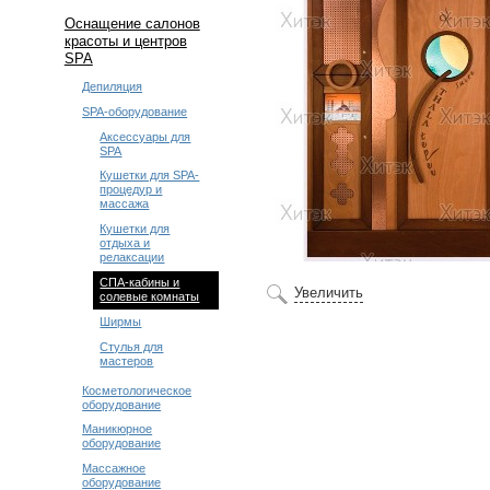
Оснащение салонов
красоты и центров
SPA
Депиляция
SPA-оборудование
Аксессуары для
SPA
Кушетки для SPA-
процедур и
массажа
Кушетки для
отдыха и
релаксации
СПА-кабины и
Увеличить
солевые комнаты
Ширмы
Стулья для
мастеров
Косметологическое
оборудование
Маникюрное
оборудование
Массажное
оборудование