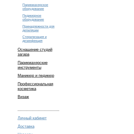
Парикмахерское
оборудование
Педикюрное
оборудование
Принадлежности для
депиляции
Стерилизация и
дезинфекция
Оснащение студий
загара
Парикмахерские
инструменты
Маникюр и педикюр
Профессиональная
косметика
Визаж
Личный кабинет
Доставка