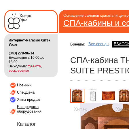
Оснащение салонов красоты и цент
СПА-кабины и с
Интернет-магазин Хитэк
Все бренды
ESAGO
Бренды:
Урал
(343) 278-96-34
Ежедневно с 10:00 до
СПА-кабина 
18:00
Выходные:
суббота
,
SUITE PREST
воскресенье
Новинки
СпецЦена
Хиты продаж
Распродажа
оборудования
Каталог