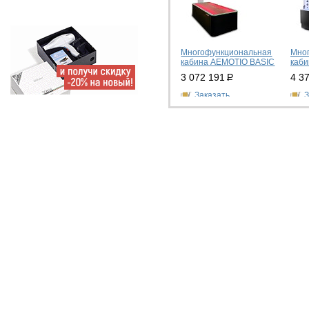
Многофункциональная
Мно
кабина AEMOTIO BASIC
каб
3 072 191
Р
4 3
Заказать
З