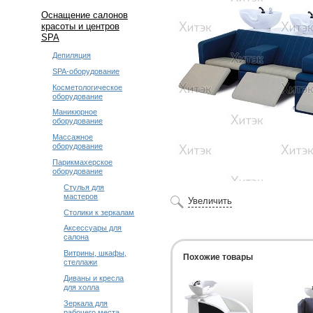
Оснащение салонов
красоты и центров
SPA
Депиляция
SPA-оборудование
Косметологическое
оборудование
Маникюрное
оборудование
Массажное
оборудование
Парикмахерское
оборудование
Стулья для
мастеров
Увеличить
Столики к зеркалам
Аксессуары для
салона
Витрины, шкафы,
Похожие товары
стеллажи
Диваны и кресла
для холла
Зеркала для
рабочего места