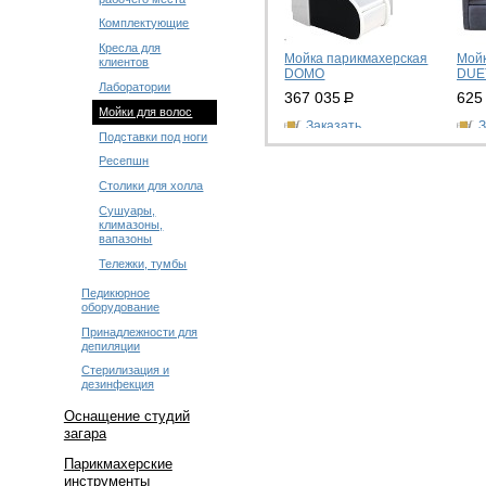
Комплектующие
Кресла для
Мойка парикмахерская
Мойк
клиентов
DOMO
DUE
Лаборатории
367 035
Р
625
Мойки для волос
Заказать
З
Подставки под ноги
Ресепшн
Столики для холла
Сушуары,
климазоны,
вапазоны
Тележки, тумбы
Педикюрное
оборудование
Принадлежности для
депиляции
Стерилизация и
дезинфекция
Оснащение студий
загара
Парикмахерские
инструменты