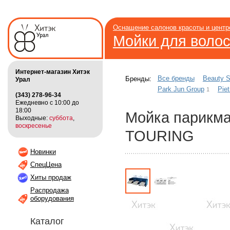
Оснащение салонов красоты и цент
Мойки для воло
Интернет-магазин Хитэк
Все бренды
Beauty S
Бренды:
Урал
Park Jun Group
Piet
1
(343) 278-96-34
Ежедневно с 10:00 до
18:00
Мойка парикм
Выходные:
суббота
,
воскресенье
TOURING
Новинки
СпецЦена
Хиты продаж
Распродажа
оборудования
Каталог