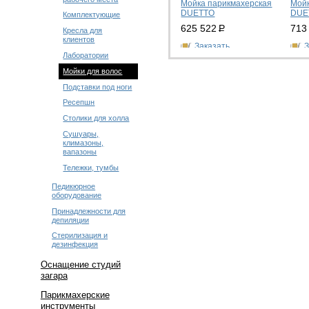
Мойка парикмахерская
Мойк
DUETTO
DUE
Комплектующие
625 522
Р
713
Кресла для
клиентов
Заказать
З
Лаборатории
Мойки для волос
Подставки под ноги
Ресепшн
Столики для холла
Сушуары,
климазоны,
вапазоны
Тележки, тумбы
Педикюрное
оборудование
Принадлежности для
депиляции
Стерилизация и
дезинфекция
Оснащение студий
загара
Парикмахерские
инструменты