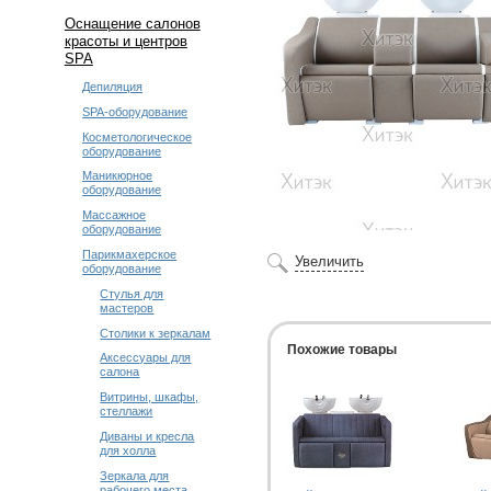
Оснащение салонов
красоты и центров
SPA
Депиляция
SPA-оборудование
Косметологическое
оборудование
Маникюрное
оборудование
Массажное
оборудование
Парикмахерское
Увеличить
оборудование
Стулья для
мастеров
Столики к зеркалам
Похожие товары
Аксессуары для
салона
Витрины, шкафы,
стеллажи
Диваны и кресла
для холла
Зеркала для
рабочего места