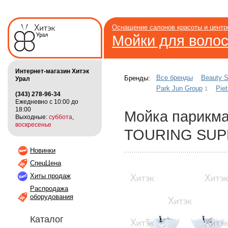
Оснащение салонов красоты и цент
Мойки для воло
Интернет-магазин Хитэк
Все бренды
Beauty S
Бренды:
Урал
Park Jun Group
Piet
1
(343) 278-96-34
Ежедневно с 10:00 до
18:00
Мойка парикм
Выходные:
суббота
,
воскресенье
TOURING SUP
Новинки
СпецЦена
Хиты продаж
Распродажа
оборудования
Каталог