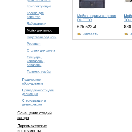
Комплектующие
Кресла для
Мойка парикмахерская
Мойк
клиентов
DUETTO
TOU
Лаборатории
625 522
Р
886
Мойки для волос
Заказать
З
Подставки под ноги
Ресепшн
Столики для холла
Сушуары,
климазоны,
вапазоны
Тележки, тумбы
Педикюрное
оборудование
Принадлежности для
депиляции
Стерилизация и
дезинфекция
Оснащение студий
загара
Парикмахерские
инструменты