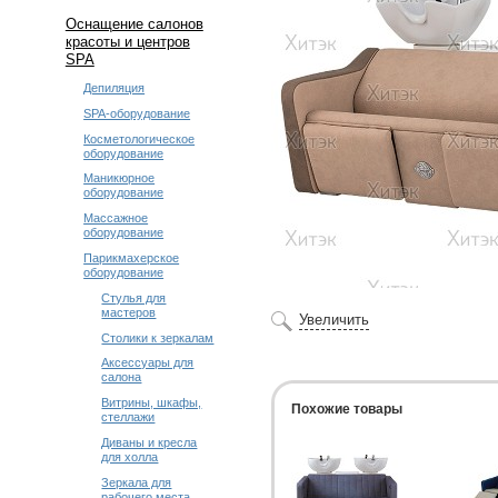
Оснащение салонов
красоты и центров
SPA
Депиляция
SPA-оборудование
Косметологическое
оборудование
Маникюрное
оборудование
Массажное
оборудование
Парикмахерское
оборудование
Стулья для
мастеров
Увеличить
Столики к зеркалам
Аксессуары для
салона
Витрины, шкафы,
Похожие товары
стеллажи
Диваны и кресла
для холла
Зеркала для
рабочего места