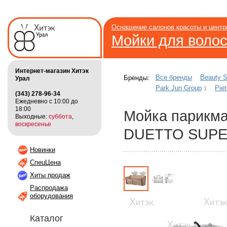
Оснащение салонов красоты и цент
Мойки для воло
Интернет-магазин Хитэк
Все бренды
Beauty S
Бренды:
Урал
Park Jun Group
Piet
1
(343) 278-96-34
Ежедневно с 10:00 до
18:00
Мойка парикм
Выходные:
суббота
,
воскресенье
DUETTO SUPE
Новинки
СпецЦена
Хиты продаж
Распродажа
оборудования
Каталог