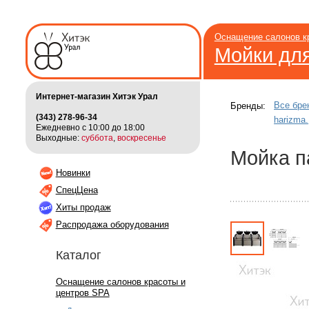
Оснащение салонов к
Мойки дл
Интернет-магазин Хитэк Урал
Все бре
Бренды:
(343) 278-96-34
harizma.
Ежедневно с 10:00 до 18:00
Выходные:
суббота
,
воскресенье
Мойка п
Новинки
СпецЦена
Хиты продаж
Распродажа оборудования
Каталог
Оснащение салонов красоты и
центров SPA