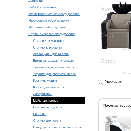
Депиляция
SPA-оборудование
Косметологическое оборудование
Маникюрное оборудование
Массажное оборудование
Парикмахерское оборудование
Стулья для мастеров
Столики к зеркалам
Аксессуары для салона
Витрины, шкафы, стеллажи
Диваны и кресла для холла
Зеркала для рабочего места
Комплектующие
Увеличить
Кресла для клиентов
Лаборатории
Мойки для волос
Похожие товар
Подставки под ноги
Ресепшн
Столики для холла
Сушуары, климазоны, вапазоны