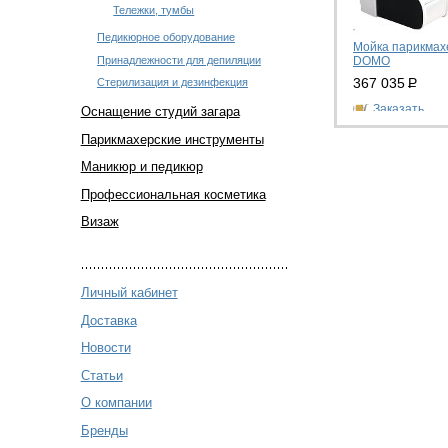
Тележки, тумбы
Педикюрное оборудование
Мойка парикмах
Принадлежности для депиляции
DOMO
367 035
Р
Стерилизация и дезинфекция
Заказать
Оснащение студий загара
Парикмахерские инструменты
Маникюр и педикюр
Профессиональная косметика
Визаж
Личный кабинет
Доставка
Новости
Статьи
О компании
Бренды