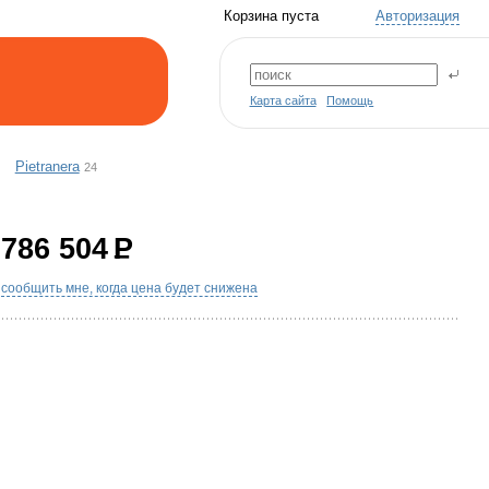
Корзина пуста
Авторизация
Карта сайта
Помощь
Pietranera
24
786 504
P
сообщить мне, когда цена будет снижена