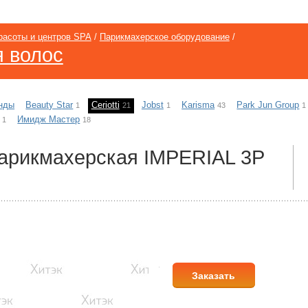
расоты и центров SPA
/
Парикмахерское оборудование
/
я волос
нды
Beauty Star
Ceriotti
Jobst
Karisma
Park Jun Group
1
21
1
43
1
Имидж Мастер
1
18
арикмахерская IMPERIAL 3P
Заказать