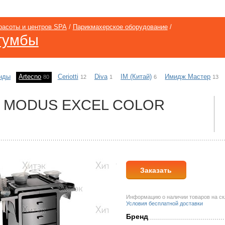
расоты и центров SPA
/
Парикмахерское оборудование
/
 тумбы
нды
Artecno
Ceriotti
Diva
IM (Китай)
Имидж Мастер
80
12
1
6
13
а MODUS EXCEL COLOR
Заказать
Информацию о наличии товаров на скл
Условия бесплатной доставки
Бренд