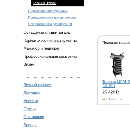
Тележки, тумбы
Педикюрное оборудование
Принадлежности для депиляции
Стерилизация и дезинфекция
Оснащение студий загара
Парикмахерские инструменты
Похожие товар
Маникюр и педикюр
Профессиональная косметика
Визаж
Тележка MODU
Личный кабинет
BRUSH
25 420
Р
Доставка
Заказать
Новости
Статьи
О компании
Бренды