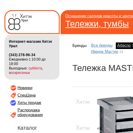
Оснащение салонов красоты и цент
Тележки, тумбы
Интернет-магазин Хитэк
Все бренды
Artecno
Бренды:
Урал
Имидж Мастер
13
(343) 278-96-34
Ежедневно с 10:00 до
18:00
Тележка MAS
Выходные:
суббота
,
воскресенье
Новинки
СпецЦена
Хиты продаж
Распродажа
оборудования
Каталог