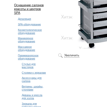
Оснащение салонов
красоты и центров
SPA
Депиляция
SPA-оборудование
Косметологическое
оборудование
Маникюрное
оборудование
Массажное
оборудование
Увеличить
Парикмахерское
оборудование
Стулья для
мастеров
Столики к зеркалам
Аксессуары для
салона
Витрины, шкафы,
стеллажи
Диваны и кресла
для холла
Зеркала для
рабочего места