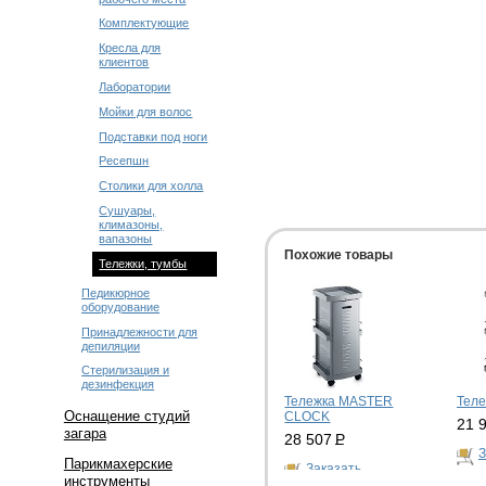
Комплектующие
Кресла для
клиентов
Лаборатории
Мойки для волос
Подставки под ноги
Ресепшн
Столики для холла
Сушуары,
климазоны,
вапазоны
Похожие товары
Тележки, тумбы
Педикюрное
оборудование
Принадлежности для
депиляции
Стерилизация и
дезинфекция
Тележка MASTER
Тел
Оснащение студий
CLOCK
21 
загара
28 507
Р
З
Парикмахерские
Заказать
инструменты