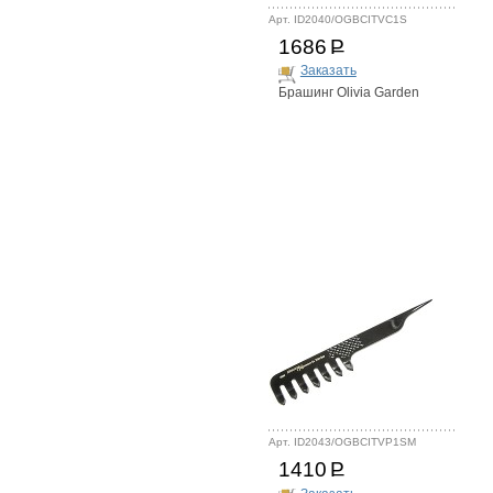
Арт. ID2040/OGBCITVC1S
1686
Р
Заказать
Брашинг Olivia Garden
Арт. ID2043/OGBCITVP1SM
1410
Р