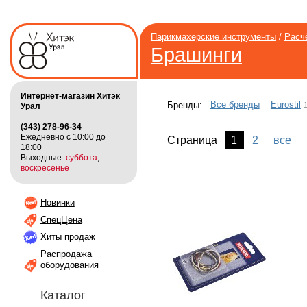
Парикмахерские инструменты
/
Расч
Брашинги
Интернет-магазин Хитэк
Все бренды
Eurostil
Бренды:
Урал
(343) 278-96-34
Ежедневно с 10:00 до
Страница
1
2
все
18:00
Выходные:
суббота
,
воскресенье
Новинки
СпецЦена
Хиты продаж
Распродажа
оборудования
Каталог