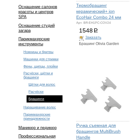
Термобрашинг
Оснащение салонов
керамический+ ion
красоты и центров
SPA
EcoHair Combo 24 мм
Арт. BR-EH1PC-COV24
Оснащение студий
1548
Р
загара
Заказать
Парикмахерские
инструменты
Брашинг Olivia Garden
Ножницы и бритвы
Машинки для стрижки
Фены, щипцы, плойки
Расчёски, щётки и
брашинги
Щётки для волос
Расчёски
Брашинги
Наращивание волос
Парикмахерские
принадлежности
Ручка съемная для
Маникюр и педикюр
брашингов MultiBrush
Профессиональная
Handle