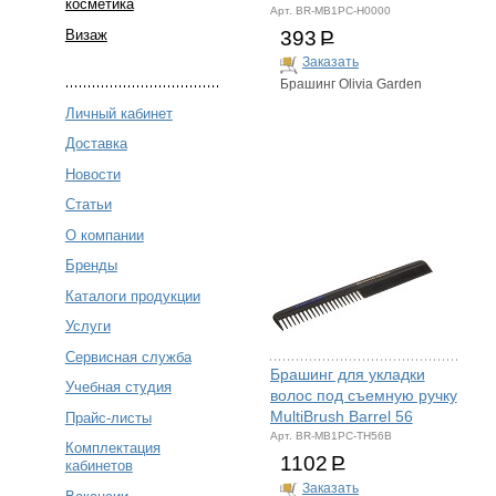
косметика
Арт. BR-MB1PC-H0000
Визаж
393
Р
Заказать
Брашинг Olivia Garden
Личный кабинет
Доставка
Новости
Статьи
О компании
Бренды
Каталоги продукции
Услуги
Сервисная служба
Брашинг для укладки
Учебная студия
волос под съемную ручку
MultiBrush Barrel 56
Прайс-листы
Арт. BR-MB1PC-TH56B
Комплектация
1102
Р
кабинетов
Заказать