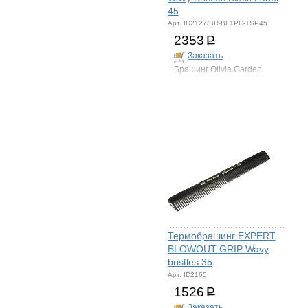
45
Арт. ID2127/BR-BL1PC-TSP45
2353
Р
Заказать
Брашинг Olivia Garden
Термобрашинг EXPERT
BLOWOUT GRIP Wavy
bristles 35
Арт. ID2165
1526
Р
Заказать