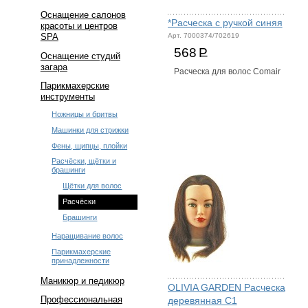
Оснащение салонов
*Расческа с ручкой синяя
красоты и центров
Арт. 7000374/702619
SPA
568
Р
Оснащение студий
загара
Расческа для волос Comair
Парикмахерские
инструменты
Ножницы и бритвы
Машинки для стрижки
Фены, щипцы, плойки
Расчёски, щётки и
брашинги
Щётки для волос
Расчёски
Брашинги
Наращивание волос
Парикмахерские
принадлежности
Маникюр и педикюр
OLIVIA GARDEN Расческа
Профессиональная
деревянная С1