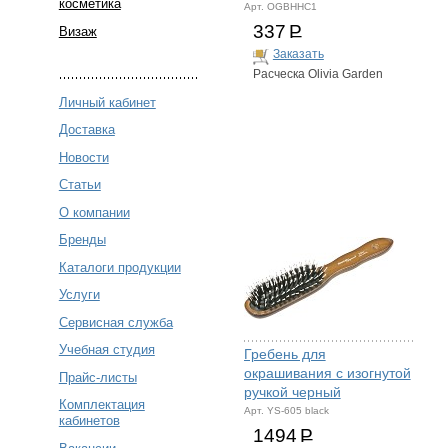
косметика
Арт. OGBHHC1
337
Р
Визаж
Заказать
Расческа Olivia Garden
Личный кабинет
Доставка
Новости
Статьи
О компании
Бренды
Каталоги продукции
Услуги
Сервисная служба
Учебная студия
Гребень для
окрашивания с изогнутой
Прайс-листы
ручкой черный
Комплектация
Арт. YS-605 black
кабинетов
1494
Р