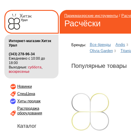
Парикмахерские инструменты
/
Расч
Расчёски
Интернет-магазин Хитэк
Все бренды
Andis
3
Бренды:
Урал
Olivia Garden
Titani
3
(343) 278-96-34
Ежедневно с 10:00 до
18:00
Популярные товары
Выходные:
суббота
,
воскресенье
Новинки
СпецЦена
Хиты продаж
Распродажа
оборудования
Каталог