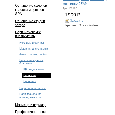
машинку JEAN
Оснащение салонов
Арт. ID2185
красоты и центров
SPA
1900
Р
Заказать
Оснащение студий
загара
Брашинг Olivia Garden
Парикмахерские
инструменты
Ножницы и бритвы
Машинки для стрижки
Фены, щипцы, плойки
Расчёски, щётки и
брашинги
Щётки для волос
Расчёски
Брашинги
Наращивание волос
Парикмахерские
принадлежности
Маникюр и педикюр
Профессиональная