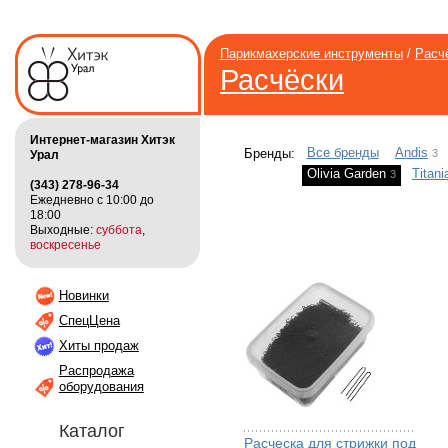
Парикмахерские инструменты
/
Расч
Расчёски
Интернет-магазин Хитэк
Все бренды
Andis
3
Бренды:
Урал
Olivia Garden
Titani
3
(343) 278-96-34
Ежедневно с 10:00 до
18:00
Выходные:
суббота
,
воскресенье
Новинки
СпецЦена
Хиты продаж
Распродажа
оборудования
Каталог
Расческа для стрижки под