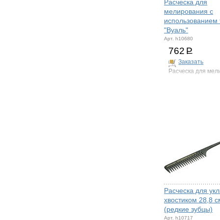
Расческа для
мелирования с
использованием 
"Вуаль"
Арт. h10680
762
Р
Заказать
Расческа для мел
Расческа для укл
хвостиком 28,8 с
(редкие зубцы)
Арт. h10717