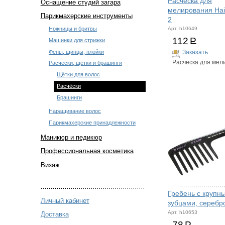
Расческа для
Оснащение студий загара
мелирования Hair
Парикмахерские инструменты
2
Ножницы и бритвы
Арт. h10649
112
Р
Машинки для стрижки
Фены, щипцы, плойки
Заказать
Расческа для мел
Расчёски, щётки и брашинги
Щётки для волос
Расчёски
Брашинги
Наращивание волос
Парикмахерские принадлежности
Маникюр и педикюр
Профессиональная косметика
Визаж
Гребень с крупн
Личный кабинет
зубцами, серебр
Арт. h10653
Доставка
78
Р