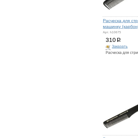
Расческа для ст
машинку (карбон
Арт. h10675
310
Р
Заказать
Расческа для стр