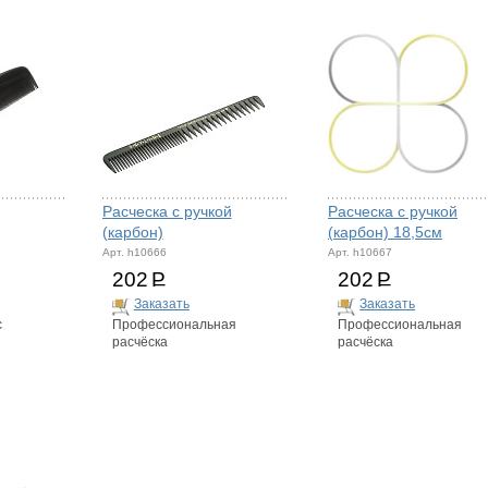
Расческа с ручкой
Расческа с ручкой
(карбон)
(карбон) 18,5см
Арт. h10666
Арт. h10667
202
Р
202
Р
Заказать
Заказать
с
Профессиональная
Профессиональная
расчёска
расчёска