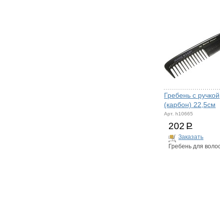
Гребень с ручкой
(карбон) 22,5см
Арт. h10665
202
Р
Заказать
Гребень для воло