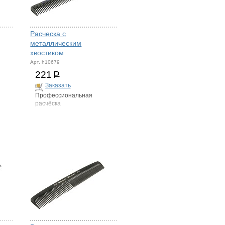
Расческа с
металлическим
хвостиком
Арт. h10679
221
Р
Заказать
Профессиональная
расчёска