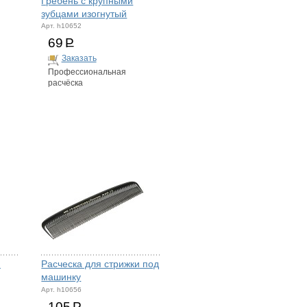
Гребень с крупными
зубцами изогнутый
Арт. h10652
69
Р
Заказать
Профессиональная
расчёска
я
Расческа для стрижки под
машинку
Арт. h10656
105
Р