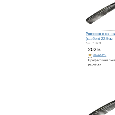
Расческа с хвост
(карбон) 22,5см
Арт. h10669
202
Р
Заказать
Профессиональн
расчёска