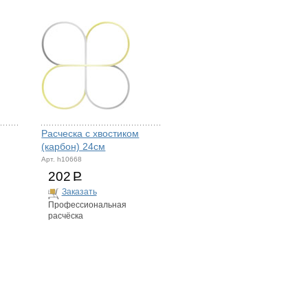
Расческа с хвостиком
(карбон) 24см
Арт. h10668
202
Р
Заказать
Профессиональная
расчёска