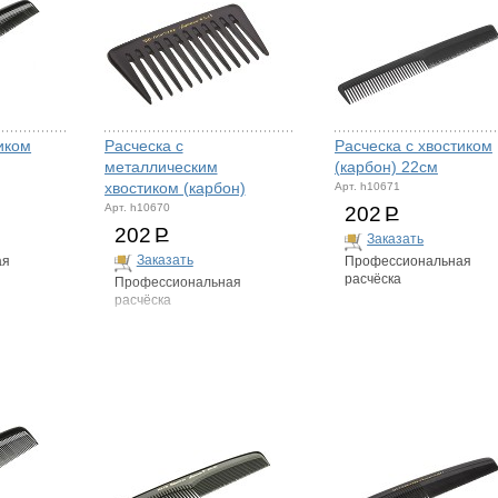
иком
Расческа с
Расческа с хвостиком
металлическим
(карбон) 22см
хвостиком (карбон)
Арт. h10671
Арт. h10670
202
Р
202
Р
Заказать
Заказать
ая
Профессиональная
расчёска
Профессиональная
расчёска