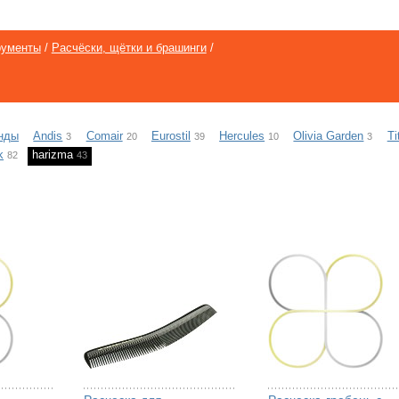
рументы
/
Расчёски, щётки и брашинги
/
нды
Andis
Comair
Eurostil
Hercules
Olivia Garden
Ti
3
20
39
10
3
k
harizma
82
43