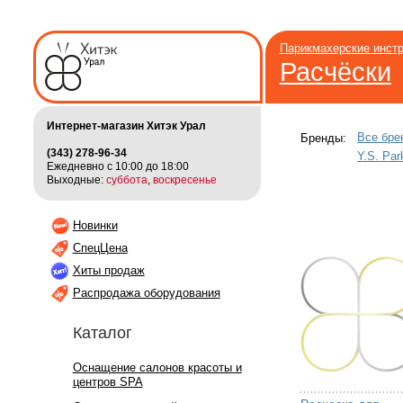
Парикмахерские инст
Расчёски
Интернет-магазин Хитэк Урал
Все бре
Бренды:
(343) 278-96-34
Y.S. Par
Ежедневно с 10:00 до 18:00
Выходные:
суббота
,
воскресенье
Новинки
СпецЦена
Хиты продаж
Распродажа оборудования
Каталог
Оснащение салонов красоты и
центров SPA