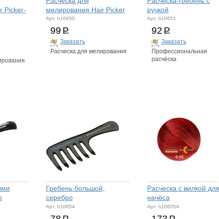
Расческа для
Расческа-гребень с
 Picker-
мелирования Hair Picker
ручкой
Арт. h10650
Арт. h10651
99
Р
92
Р
Заказать
Заказать
Расческа для мелирования
Профессиональная
расчёска
ирования
ыми
Гребень большой,
Расческа с вилкой дл
о
серебро
начёса
Арт. h10654
Арт. h10655A
78
Р
173
Р