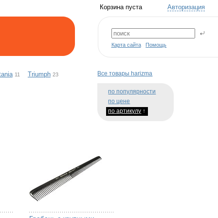
Корзина пуста
Авторизация
Карта сайта
Помощь
Все товары harizma
tania
Triumph
11
23
по популярности
по цене
по артикулу
↑