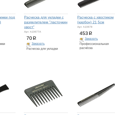
рижки под
Расческа для укладки с
Расческа с хвостиком
)
разделителем "ласточкин
(карбон) 21,5см
хвост"
Арт. h10678
Арт. h10677A
453
Р
70
Р
Заказать
Заказать
ижки
Профессиональная
расчёска
Расческа для укладки