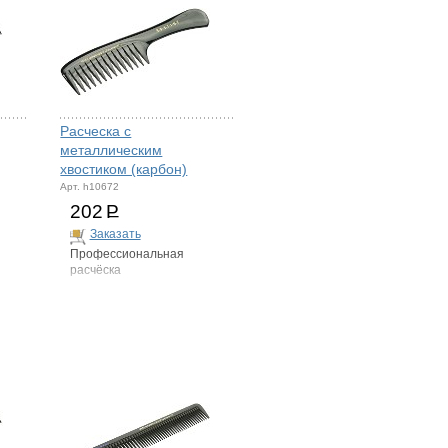
Расческа с
металлическим
хвостиком (карбон)
Арт. h10672
202
Р
Заказать
Профессиональная
расчёска