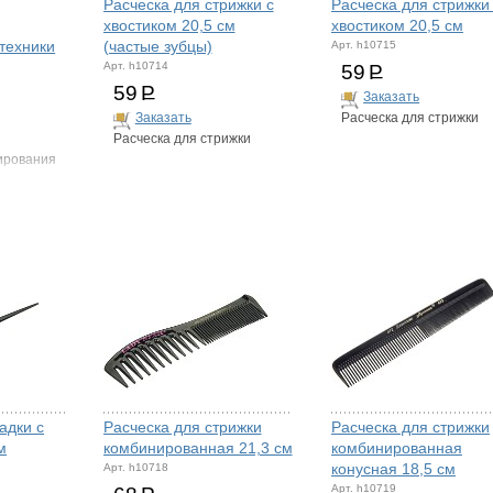
Расческа для стрижки с
Расческа для стрижки
хвостиком 20,5 см
хвостиком 20,5 см
техники
(частые зубцы)
Арт. h10715
Арт. h10714
59
Р
59
Р
Заказать
Заказать
Расческа для стрижки
Расческа для стрижки
ирования
адки с
Расческа для стрижки
Расческа для стрижки
м
комбинированная 21,3 см
комбинированная
конусная 18,5 см
Арт. h10718
Арт. h10719