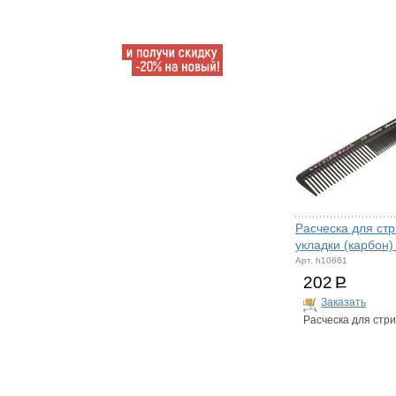
Расческа для стр
укладки (карбон)
Арт. h10661
202
Р
Заказать
Расческа для стр