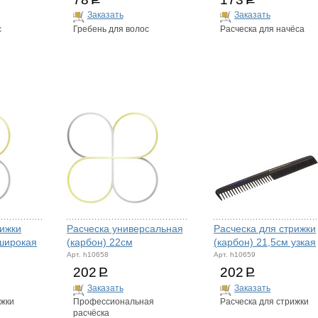
Заказать
Заказать
с
Гребень для волос
Расческа для начёса
рижки
Расческа универсальная
Расческа для стрижки
 широкая
(карбон) 22см
(карбон) 21,5см узкая
Арт. h10658
Арт. h10659
202
Р
202
Р
Заказать
Заказать
ижки
Профессиональная
Расческа для стрижки
расчёска