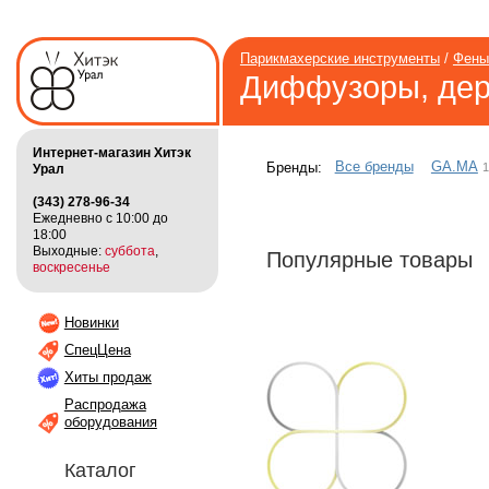
Парикмахерские инструменты
/
Фены
Диффузоры, дер
Интернет-магазин Хитэк
Все бренды
GA.MA
1
Бренды:
Урал
(343) 278-96-34
Ежедневно с 10:00 до
18:00
Выходные:
суббота
,
Популярные товары
воскресенье
Новинки
СпецЦена
Хиты продаж
Распродажа
оборудования
Каталог