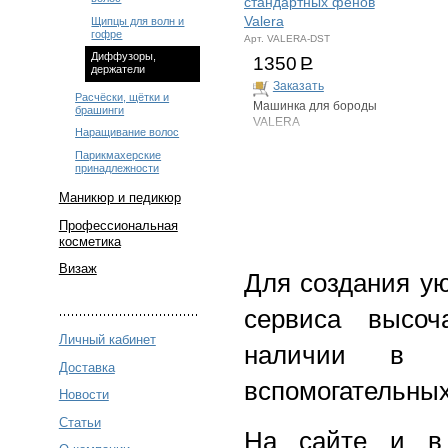
стандартных фенов
Valera
Щипцы для волн и
гофре
Арт. VALERA-DST
Диффузоры,
1350
Р
держатели
Заказать
Расчёски, щётки и
Машинка для бороды
брашинги
VALERA
Наращивание волос
Парикмахерские
принадлежности
Маникюр и педикюр
Профессиональная
косметика
Визаж
Для создания у
сервиса высоч
Личный кабинет
наличии в be
Доставка
вспомогательных
Новости
Статьи
На сайте и в 