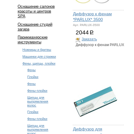
Оснащение салонов
красоты и центров
Диффузор к фенам
SPA
*PARLUX* 3500
Оснащение студий
Арт. PARLUX-3500
загара
2044
Р
Парикмахерские
Заказать
инструменты
Диффузор к фенам PARLUX
Ножницы и бритвы
Машинки для стрижки
Фены, щипцы, плойки
Фены
Плойки
Фены
Фены-плойки
Щипцы для
выпрямления
волос
Плойки
Фены-плойки
Щипцы для
Диффузор для
выпрямления
волос