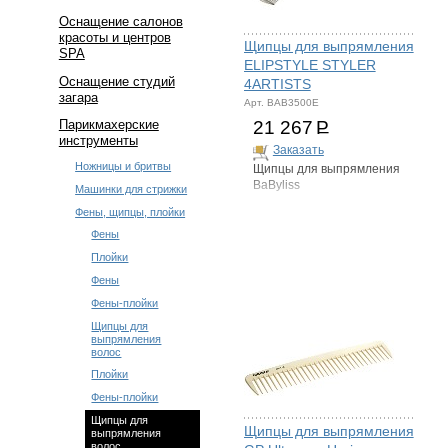
Оснащение салонов
красоты и центров
Щипцы для выпрямления
SPA
ELIPSTYLE STYLER
Оснащение студий
4ARTISTS
загара
Арт. BAB3500E
21 267
Р
Парикмахерские
инструменты
Заказать
Ножницы и бритвы
Щипцы для выпрямления
BaByliss
Машинки для стрижки
Фены, щипцы, плойки
Фены
Плойки
Фены
Фены-плойки
Щипцы для
выпрямления
волос
Плойки
Фены-плойки
Щипцы для
Щипцы для выпрямления
выпрямления
волос