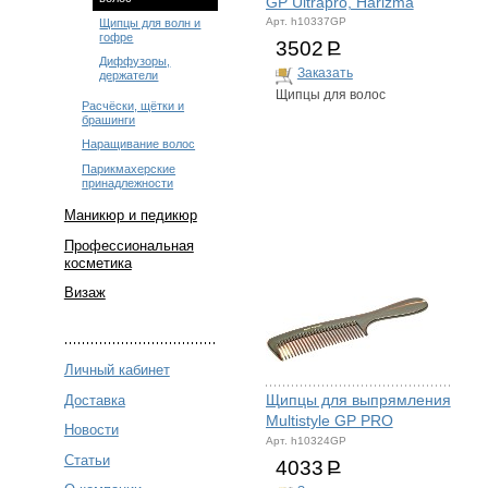
GP Ultrapro, Harizma
Арт. h10337GP
Щипцы для волн и
гофре
3502
Р
Диффузоры,
Заказать
держатели
Щипцы для волос
Расчёски, щётки и
брашинги
Наращивание волос
Парикмахерские
принадлежности
Маникюр и педикюр
Профессиональная
косметика
Визаж
Личный кабинет
Щипцы для выпрямления
Доставка
Multistyle GP PRO
Новости
Арт. h10324GP
Статьи
4033
Р