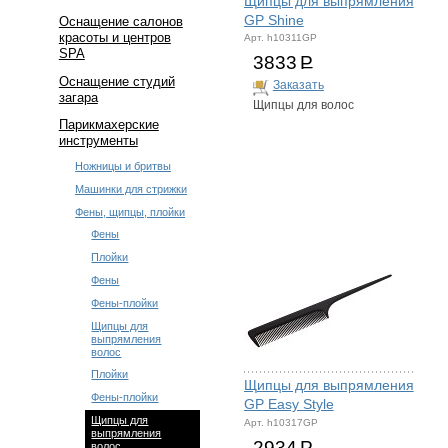
Щипцы для выпрямления
GP Shine
Оснащение салонов
красоты и центров
Арт. h10311GP
SPA
3833
Р
Оснащение студий
Заказать
загара
Щипцы для волос
Парикмахерские
инструменты
Ножницы и бритвы
Машинки для стрижки
Фены, щипцы, плойки
Фены
Плойки
Фены
Фены-плойки
Щипцы для
выпрямления
волос
Плойки
Щипцы для выпрямления
Фены-плойки
GP Easy Style
Щипцы для
Арт. h10317GP
выпрямления
2934
Р
волос