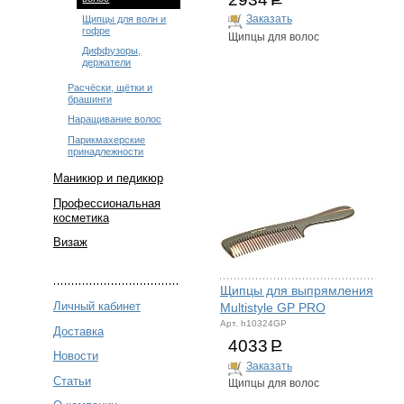
Щипцы для волн и
Заказать
гофре
Щипцы для волос
Диффузоры,
держатели
Расчёски, щётки и
брашинги
Наращивание волос
Парикмахерские
принадлежности
Маникюр и педикюр
Профессиональная
косметика
Визаж
Щипцы для выпрямления
Личный кабинет
Multistyle GP PRO
Арт. h10324GP
Доставка
4033
Р
Новости
Заказать
Статьи
Щипцы для волос