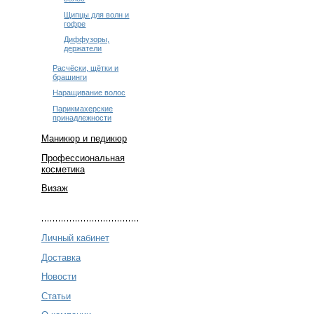
Щипцы для волн и
гофре
Диффузоры,
держатели
Расчёски, щётки и
брашинги
Наращивание волос
Парикмахерские
принадлежности
Маникюр и педикюр
Профессиональная
косметика
Визаж
Личный кабинет
Доставка
Новости
Статьи