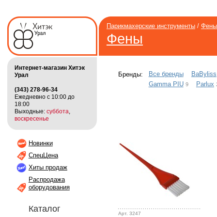
Парикмахерские инструменты
/
Фены
Фены
Интернет-магазин Хитэк
Все бренды
BaByliss
Бренды:
Урал
Gamma PIU
Parlux
9
(343) 278-96-34
Ежедневно с 10:00 до
18:00
Выходные:
суббота
,
воскресенье
Новинки
СпецЦена
Хиты продаж
Распродажа
оборудования
Каталог
Арт. 3247