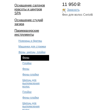
11 950
Р
Оснащение салонов
красоты и центров
Заказать
SPA
Фен для волос Ceriotti
Оснащение студий
загара
Парикмахерские
инструменты
Ножницы и бритвы
Машинки для стрижки
Фены, щипцы, плойки
Фены
Плойки
Фены
Фены-плойки
Щипцы для
выпрямления
волос
Плойки
Фены-плойки
Щипцы для
выпрямления
волос